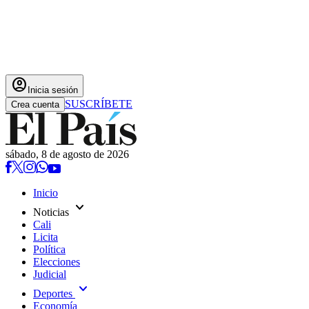
account_circle
Inicia sesión
SUSCRÍBETE
Crea cuenta
sábado, 8 de agosto de 2026
Inicio
expand_more
Noticias
Cali
Licita
Política
Elecciones
Judicial
expand_more
Deportes
Economía