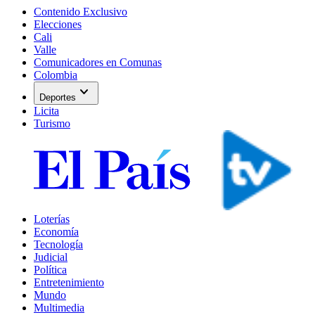
Contenido Exclusivo
Elecciones
Cali
Valle
Comunicadores en Comunas
Colombia
expand_more
Deportes
Licita
Turismo
Loterías
Economía
Tecnología
Judicial
Política
Entretenimiento
Mundo
Multimedia