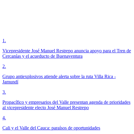
1
.
Vicepresidente José Manuel Restrepo anuncia apoyo para el Tren de
Cercanías y el acueducto de Buenaventura
2
.
Grupo antiexplosivos atiende alerta sobre la ruta Villa Rica -
Jamundí
3
.
Propacífico y empresarios del Valle presentan agenda de prioridades
al vicepresidente electo José Manuel Restrepo
4
.
Cali y el Valle del Cauca: paraísos de oportunidades