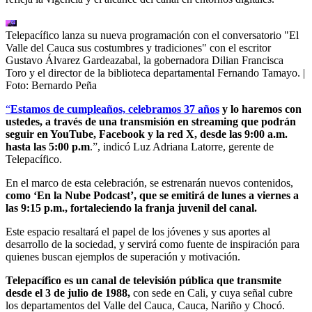
Telepacífico lanza su nueva programación con el conversatorio "El
Valle del Cauca sus costumbres y tradiciones" con el escritor
Gustavo Álvarez Gardeazabal, la gobernadora Dilian Francisca
Toro y el director de la biblioteca departamental Fernando Tamayo.
|
Foto:
Bernardo Peña
“
Estamos de cumpleaños, celebramos 37 años
y lo haremos con
ustedes, a través de una transmisión en streaming que podrán
seguir en YouTube, Facebook y la red X, desde las 9:00 a.m.
hasta las 5:00 p.m
.”, indicó Luz Adriana Latorre, gerente de
Telepacífico.
En el marco de esta celebración, se estrenarán nuevos contenidos,
como ‘En la Nube Podcast’, que se emitirá de lunes a viernes a
las 9:15 p.m., fortaleciendo la franja juvenil del canal.
Este espacio resaltará el papel de los jóvenes y sus aportes al
desarrollo de la sociedad, y servirá como fuente de inspiración para
quienes buscan ejemplos de superación y motivación.
Telepacífico es un canal de televisión pública que transmite
desde el 3 de julio de 1988,
con sede en Cali, y cuya señal cubre
los departamentos del Valle del Cauca, Cauca, Nariño y Chocó.