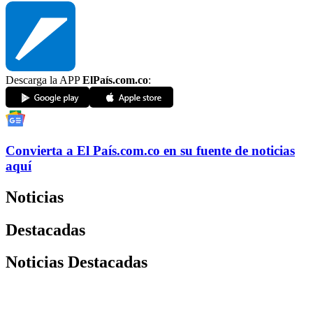
Descarga la APP
ElPaís.com.co
:
Convierta a
El País
.com.co
en su fuente de noticias
aquí
Noticias
Destacadas
Noticias Destacadas