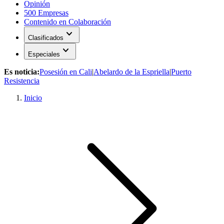
Opinión
500 Empresas
Contenido en Colaboración
expand_more
Clasificados
expand_more
Especiales
Es noticia:
Posesión en Cali
|
Abelardo de la Espriella
|
Puerto
Resistencia
Inicio