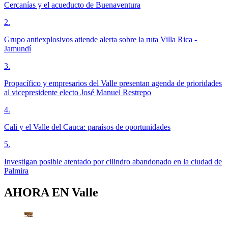
Cercanías y el acueducto de Buenaventura
2
.
Grupo antiexplosivos atiende alerta sobre la ruta Villa Rica -
Jamundí
3
.
Propacífico y empresarios del Valle presentan agenda de prioridades
al vicepresidente electo José Manuel Restrepo
4
.
Cali y el Valle del Cauca: paraísos de oportunidades
5
.
Investigan posible atentado por cilindro abandonado en la ciudad de
Palmira
AHORA EN
Valle