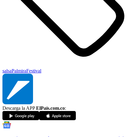
salsa
Palmira
Festival
Descarga la APP
ElPaís.com.co
: