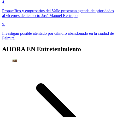
4
.
Propacífico y empresarios del Valle presentan agenda de prioridades
al vicepresidente electo José Manuel Restrepo
5
.
Investigan posible atentado por cilindro abandonado en la ciudad de
Palmira
AHORA EN
Entretenimiento