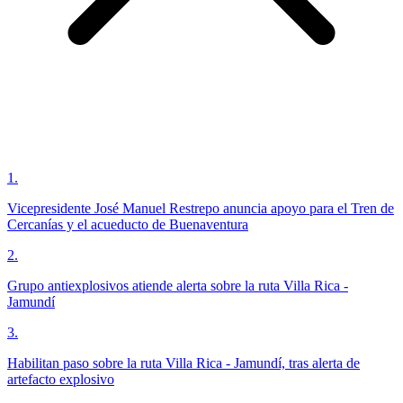
1
.
Vicepresidente José Manuel Restrepo anuncia apoyo para el Tren de
Cercanías y el acueducto de Buenaventura
2
.
Grupo antiexplosivos atiende alerta sobre la ruta Villa Rica -
Jamundí
3
.
Habilitan paso sobre la ruta Villa Rica - Jamundí, tras alerta de
artefacto explosivo