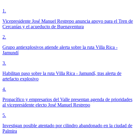
1
.
Vicepresidente José Manuel Restrepo anuncia apoyo para el Tren de
Cercanías y el acueducto de Buenaventura
2
.
Grupo antiexplosivos atiende alerta sobre la ruta Villa Rica -
Jamundí
3
.
Habilitan paso sobre la ruta Villa Rica - Jamundí, tras alerta de
artefacto explosivo
4
.
Propacífico y empresarios del Valle presentan agenda de prioridades
al vicepresidente electo José Manuel Restrepo
5
.
Investigan posible atentado por cilindro abandonado en la ciudad de
Palmira