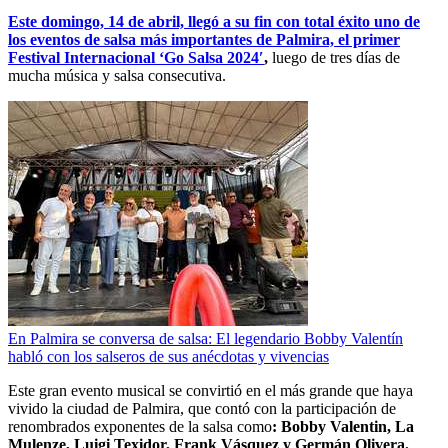
Este domingo, 14 de abril, llegó a su fin con total éxito uno de
los eventos de salsa más importantes de Palmira, el primer
Festival Internacional ‘Go Salsa 2024′
,
luego de tres días de
mucha música y salsa consecutiva.
En Palmira se conversa de salsa: El legendario Bobby Valentín
habló con los salseros de sus anécdotas y vivencias
Este gran evento musical se convirtió en el más grande que haya
vivido la ciudad de Palmira, que contó con la participación de
renombrados exponentes de la salsa como
: Bobby Valentin, La
Mulenze, Luigi Texidor, Frank Vásquez y Germán Olivera.