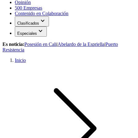
Opinión
500 Empresas
Contenido en Colaboración
expand_more
Clasificados
expand_more
Especiales
Es noticia:
Posesión en Cali
|
Abelardo de la Espriella
|
Puerto
Resistencia
Inicio