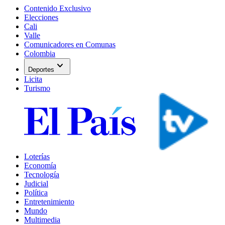
Contenido Exclusivo
Elecciones
Cali
Valle
Comunicadores en Comunas
Colombia
expand_more
Deportes
Licita
Turismo
Loterías
Economía
Tecnología
Judicial
Política
Entretenimiento
Mundo
Multimedia