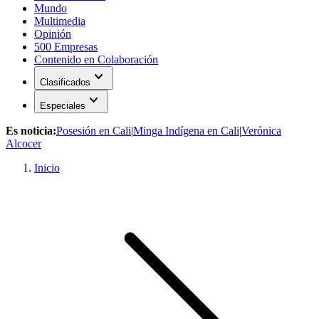
Mundo
Multimedia
Opinión
500 Empresas
Contenido en Colaboración
expand_more
Clasificados
expand_more
Especiales
Es noticia:
Posesión en Cali
|
Minga Indígena en Cali
|
Verónica
Alcocer
Inicio