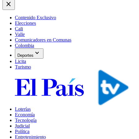
close
Contenido Exclusivo
Elecciones
Cali
Valle
Comunicadores en Comunas
Colombia
expand_more
Deportes
Licita
Turismo
Loterías
Economía
Tecnología
Judicial
Política
Entretenimiento