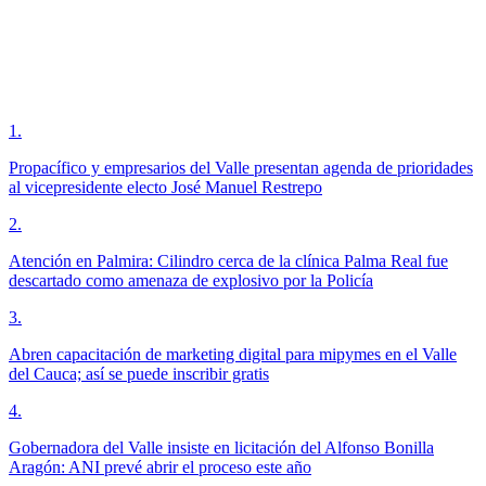
1
.
Propacífico y empresarios del Valle presentan agenda de prioridades
al vicepresidente electo José Manuel Restrepo
2
.
Atención en Palmira: Cilindro cerca de la clínica Palma Real fue
descartado como amenaza de explosivo por la Policía
3
.
Abren capacitación de marketing digital para mipymes en el Valle
del Cauca; así se puede inscribir gratis
4
.
Gobernadora del Valle insiste en licitación del Alfonso Bonilla
Aragón: ANI prevé abrir el proceso este año