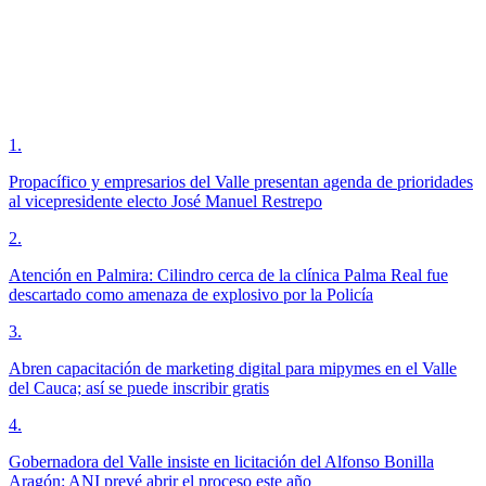
1
.
Propacífico y empresarios del Valle presentan agenda de prioridades
al vicepresidente electo José Manuel Restrepo
2
.
Atención en Palmira: Cilindro cerca de la clínica Palma Real fue
descartado como amenaza de explosivo por la Policía
3
.
Abren capacitación de marketing digital para mipymes en el Valle
del Cauca; así se puede inscribir gratis
4
.
Gobernadora del Valle insiste en licitación del Alfonso Bonilla
Aragón: ANI prevé abrir el proceso este año