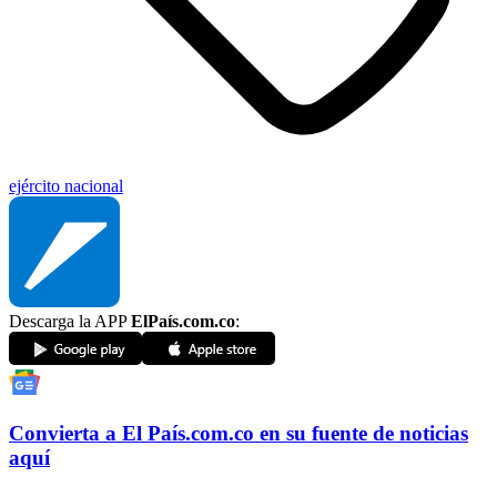
ejército nacional
Descarga la APP
ElPaís.com.co
:
Convierta a
El País
.com.co
en su fuente de noticias
aquí