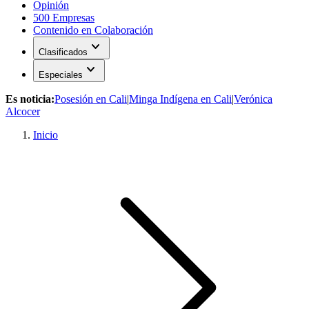
Opinión
500 Empresas
Contenido en Colaboración
expand_more
Clasificados
expand_more
Especiales
Es noticia:
Posesión en Cali
|
Minga Indígena en Cali
|
Verónica
Alcocer
Inicio