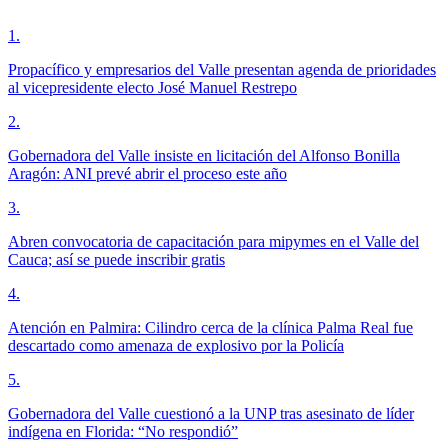
1
.
Propacífico y empresarios del Valle presentan agenda de prioridades
al vicepresidente electo José Manuel Restrepo
2
.
Gobernadora del Valle insiste en licitación del Alfonso Bonilla
Aragón: ANI prevé abrir el proceso este año
3
.
Abren convocatoria de capacitación para mipymes en el Valle del
Cauca; así se puede inscribir gratis
4
.
Atención en Palmira: Cilindro cerca de la clínica Palma Real fue
descartado como amenaza de explosivo por la Policía
5
.
Gobernadora del Valle cuestionó a la UNP tras asesinato de líder
indígena en Florida: “No respondió”