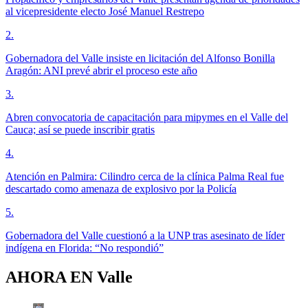
al vicepresidente electo José Manuel Restrepo
2
.
Gobernadora del Valle insiste en licitación del Alfonso Bonilla
Aragón: ANI prevé abrir el proceso este año
3
.
Abren convocatoria de capacitación para mipymes en el Valle del
Cauca; así se puede inscribir gratis
4
.
Atención en Palmira: Cilindro cerca de la clínica Palma Real fue
descartado como amenaza de explosivo por la Policía
5
.
Gobernadora del Valle cuestionó a la UNP tras asesinato de líder
indígena en Florida: “No respondió”
AHORA EN
Valle