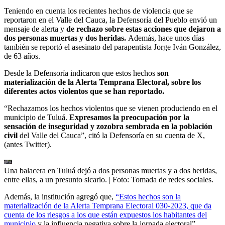
Teniendo en cuenta los recientes hechos de violencia que se
reportaron en el Valle del Cauca, la Defensoría del Pueblo envió un
mensaje de alerta y
de rechazo sobre estas acciones que dejaron a
dos personas muertas y dos heridas.
Además, hace unos días
también se reportó el asesinato del parapentista Jorge Iván González,
de 63 años.
Desde la Defensoría indicaron que estos hechos
son
materialización de la Alerta Temprana Electoral, sobre los
diferentes actos violentos que se han reportado.
“Rechazamos los hechos violentos que se vienen produciendo en el
municipio de Tuluá.
Expresamos la preocupación por la
sensación de inseguridad y zozobra sembrada en la población
civil
del Valle del Cauca”, citó la Defensoría en su cuenta de X,
(antes Twitter).
Una balacera en Tuluá dejó a dos personas muertas y a dos heridas,
entre ellas, a un presunto sicario.
| Foto:
Tomada de redes sociales.
Además, la institución agregó que,
“Estos hechos son la
materialización de la Alerta Temprana Electoral 030-2023, que da
cuenta de los riesgos a los que están expuestos los habitantes del
municipio
y la influencia negativa sobre la jornada electoral”.