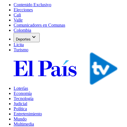
Contenido Exclusivo
Elecciones
Cali
Valle
Comunicadores en Comunas
Colombia
expand_more
Deportes
Licita
Turismo
Loterías
Economía
Tecnología
Judicial
Política
Entretenimiento
Mundo
Multimedia