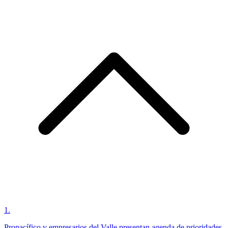
1
.
Propacífico y empresarios del Valle presentan agenda de prioridades