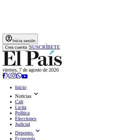
account_circle
Inicia sesión
SUSCRÍBETE
Crea cuenta
viernes, 7 de agosto de 2026
Inicio
expand_more
Noticias
Cali
Licita
Política
Elecciones
Judicial
expand_more
Deportes
Economía