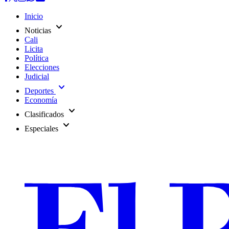
Inicio
expand_more
Noticias
Cali
Licita
Política
Elecciones
Judicial
expand_more
Deportes
Economía
expand_more
Clasificados
expand_more
Especiales