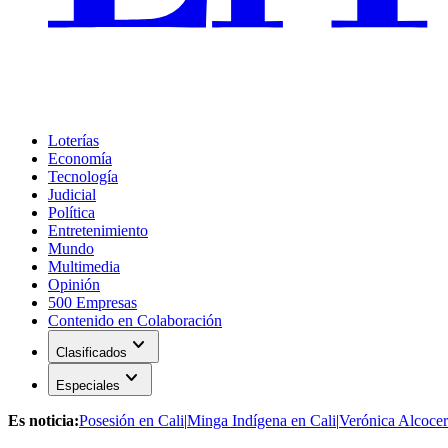
Loterías
Economía
Tecnología
Judicial
Política
Entretenimiento
Mundo
Multimedia
Opinión
500 Empresas
Contenido en Colaboración
expand_more
Clasificados
expand_more
Especiales
Es noticia:
Posesión en Cali
|
Minga Indígena en Cali
|
Verónica Alcocer