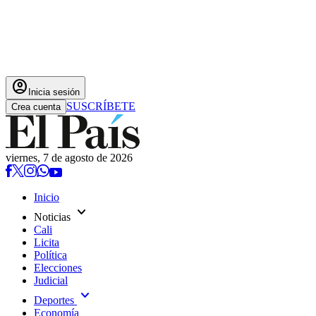
account_circle
Inicia sesión
SUSCRÍBETE
Crea cuenta
viernes, 7 de agosto de 2026
Inicio
expand_more
Noticias
Cali
Licita
Política
Elecciones
Judicial
expand_more
Deportes
Economía