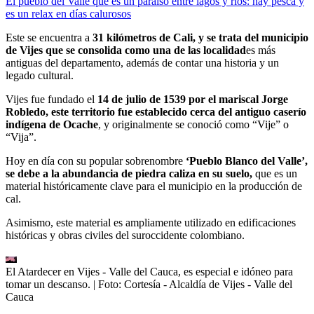
El pueblo del Valle que es un paraíso entre lagos y ríos: hay pesca y
es un relax en días calurosos
Este se encuentra a
31 kilómetros de Cali, y se trata del municipio
de Vijes que se consolida como una de las localidad
es más
antiguas del departamento, además de contar una historia y un
legado cultural.
Vijes fue fundado el
14 de julio de 1539 por el mariscal Jorge
Robledo, este territorio fue establecido cerca del antiguo caserío
indígena de Ocache
, y originalmente se conoció como “Vije” o
“Vija”.
Hoy en día con su popular sobrenombre
‘Pueblo Blanco del Valle’,
se debe a la abundancia de piedra caliza en su suelo,
que es un
material históricamente clave para el municipio en la producción de
cal.
Asimismo, este material es ampliamente utilizado en edificaciones
históricas y obras civiles del suroccidente colombiano.
El Atardecer en Vijes - Valle del Cauca, es especial e idóneo para
tomar un descanso.
| Foto:
Cortesía - Alcaldía de Vijes - Valle del
Cauca