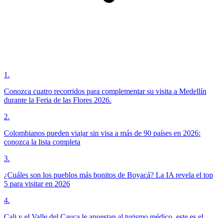
1
.
Conozca cuatro recorridos para complementar su visita a Medellín
durante la Feria de las Flores 2026.
2
.
Colombianos pueden viajar sin visa a más de 90 países en 2026:
conozca la lista completa
3
.
¿Cuáles son los pueblos más bonitos de Boyacá? La IA revela el top
5 para visitar en 2026
4
.
Cali y el Valle del Cauca le apuestan al turismo médico, este es el