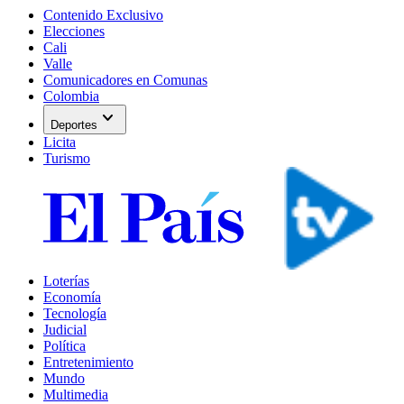
Contenido Exclusivo
Elecciones
Cali
Valle
Comunicadores en Comunas
Colombia
expand_more
Deportes
Licita
Turismo
Loterías
Economía
Tecnología
Judicial
Política
Entretenimiento
Mundo
Multimedia