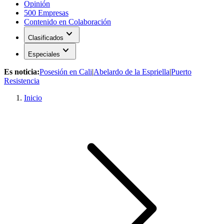
Opinión
500 Empresas
Contenido en Colaboración
expand_more
Clasificados
expand_more
Especiales
Es noticia:
Posesión en Cali
|
Abelardo de la Espriella
|
Puerto
Resistencia
Inicio