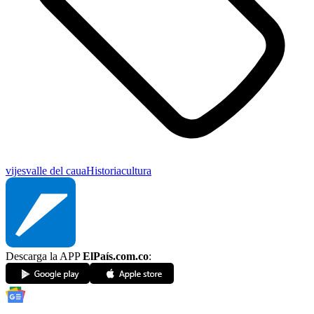
vijes
valle del caua
Historia
cultura
Descarga la APP
ElPaís.com.co
: