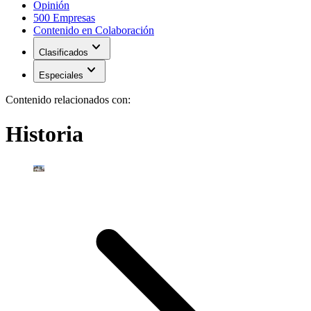
Opinión
500 Empresas
Contenido en Colaboración
expand_more
Clasificados
expand_more
Especiales
Contenido relacionados con:
Historia