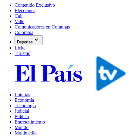
Contenido Exclusivo
Elecciones
Cali
Valle
Comunicadores en Comunas
Colombia
expand_more
Deportes
Licita
Turismo
Loterías
Economía
Tecnología
Judicial
Política
Entretenimiento
Mundo
Multimedia