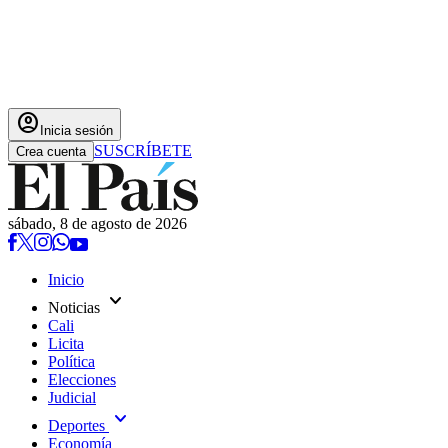
account_circle
Inicia sesión
SUSCRÍBETE
Crea cuenta
sábado, 8 de agosto de 2026
Inicio
expand_more
Noticias
Cali
Licita
Política
Elecciones
Judicial
expand_more
Deportes
Economía