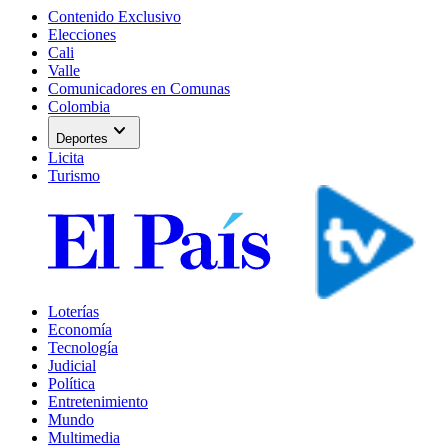
Contenido Exclusivo
Elecciones
Cali
Valle
Comunicadores en Comunas
Colombia
expand_more
Deportes
Licita
Turismo
Loterías
Economía
Tecnología
Judicial
Política
Entretenimiento
Mundo
Multimedia