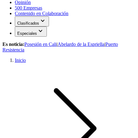
Opinión
500 Empresas
Contenido en Colaboración
expand_more
Clasificados
expand_more
Especiales
Es noticia:
Posesión en Cali
|
Abelardo de la Espriella
|
Puerto
Resistencia
Inicio