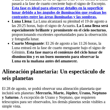
pasará a la fase de cuarto creciente bajo el signo de Escorpio.
Esta fase es ideal para observar detalles en la superficie
lunar debido a los ángulos de iluminación que realzan los
contrastes entre las áreas iluminadas y las sombras.
Luna Llena
: La Luna alcanzará su plenitud el 19 de agosto a
las 20:25 horas, bajo el signo de Acuario
. La Luna llena será
especialmente brillante y prominente en el cielo nocturno
,
proporcionando excelentes oportunidades para la observación
y fotografía lunar.
Cuarto Menguante
: El 26 de agosto a las 11:26 horas, la
Luna entrará en la fase de cuarto menguante bajo el signo de
Géminis.
Esta fase marca el comienzo del ciclo lunar de
disminución y es un buen momento para observar la
Luna en la mañana antes del amanecer.
Alineación planetaria: Un espectáculo de
seis planetas
El 28 de agosto, se podrá observar una alineación planetaria que
incluirá seis planetas:
Mercurio, Marte, Júpiter, Urano, Neptuno
y Saturno
. A excepción de Urano y Neptuno, que requieren
telescopios para ser observados, los demás planetas serán visibles a
simple vista.