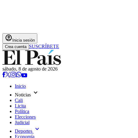
account_circle
Inicia sesión
SUSCRÍBETE
Crea cuenta
sábado, 8 de agosto de 2026
Inicio
expand_more
Noticias
Cali
Licita
Política
Elecciones
Judicial
expand_more
Deportes
Economía