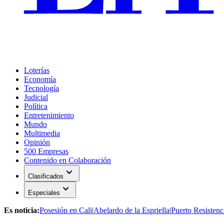
Loterías
Economía
Tecnología
Judicial
Política
Entretenimiento
Mundo
Multimedia
Opinión
500 Empresas
Contenido en Colaboración
expand_more
Clasificados
expand_more
Especiales
Es noticia:
Posesión en Cali
|
Abelardo de la Espriella
|
Puerto Resistenc