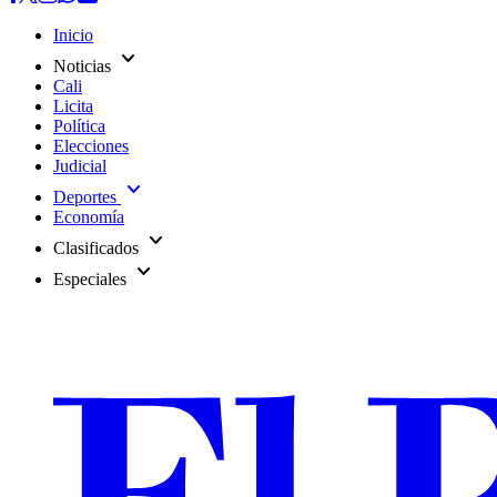
Inicio
expand_more
Noticias
Cali
Licita
Política
Elecciones
Judicial
expand_more
Deportes
Economía
expand_more
Clasificados
expand_more
Especiales