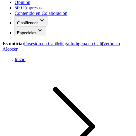
Opinión
500 Empresas
Contenido en Colaboración
expand_more
Clasificados
expand_more
Especiales
Es noticia:
Posesión en Cali
|
Minga Indígena en Cali
|
Verónica
Alcocer
Inicio