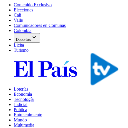
Contenido Exclusivo
Elecciones
Cali
Valle
Comunicadores en Comunas
Colombia
expand_more
Deportes
Licita
Turismo
Loterías
Economía
Tecnología
Judicial
Política
Entretenimiento
Mundo
Multimedia