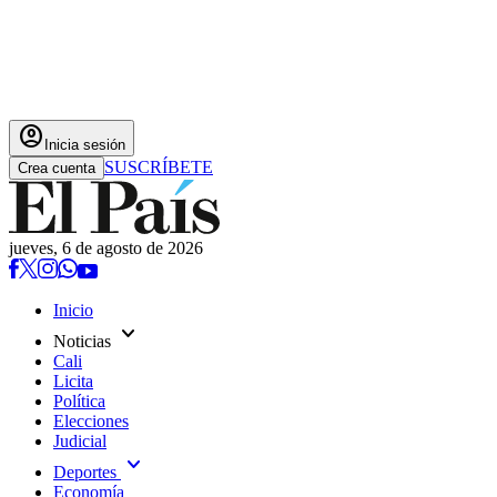
account_circle
Inicia sesión
SUSCRÍBETE
Crea cuenta
jueves, 6 de agosto de 2026
Inicio
expand_more
Noticias
Cali
Licita
Política
Elecciones
Judicial
expand_more
Deportes
Economía