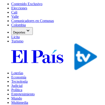
Contenido Exclusivo
Elecciones
Cali
Valle
Comunicadores en Comunas
Colombia
expand_more
Deportes
Licita
Turismo
Loterías
Economía
Tecnología
Judicial
Política
Entretenimiento
Mundo
Multimedia