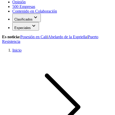
Opinión
500 Empresas
Contenido en Colaboración
expand_more
Clasificados
expand_more
Especiales
Es noticia:
Posesión en Cali
|
Abelardo de la Espriella
|
Puerto
Resistencia
Inicio