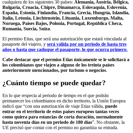
cualquiera de los siguientes 30 países:
Alemania, Austria, Bélgica,
Bulgaria, Croacia, Chipre, Dinamarca, Eslovaquia, Eslovenia,
España, Estonia, Finlandia, Francia, Grecia, Hungría, Islandia,
Italia, Letonia, Liechtenstein, Lituania, Luxemburgo, Malta,
Noruega, Países Bajos, Polonia, Portugal, República Checa,
Rumania, Suecia, Suiza
.
El permiso Etias, que será una autorización que estará vinculada al
pasaporte del viajero, y
será válida por un periodo de hasta tres
años o hasta que caduque el pasaporte, lo que ocurra primero
.
Cabe destacar que el permiso Etias únicamente se le solicitará a
los colombianos que viajen a alguno de los treinta países
anteriormente mencionados, por turismo o negocios
.
¿Cuánto tiempo se puede quedar?
En lo que respecta al periodo de tiempo en el que podrán
permanecer los colombianos en dicho territorio, la Unión Europea
indicó que “con una autorización de viaje Etias válida,
puede
entrar en el territorio de estos países europeos tantas veces
como quiera para estancias de corta duración, normalmente
hasta noventa días en un periodo de 180 días
”. No obstante, la
UE precisó que contar con el permiso no garantiza su entrada.