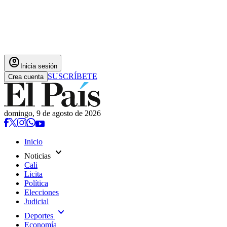
account_circle
Inicia sesión
SUSCRÍBETE
Crea cuenta
domingo, 9 de agosto de 2026
Inicio
expand_more
Noticias
Cali
Licita
Política
Elecciones
Judicial
expand_more
Deportes
Economía