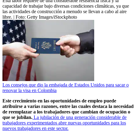
Esta labor requiere de una considerable resistencia física y la
capacidad de trabajar bajo diversas condiciones climáticas, ya que
las actividades de construcción a menudo se llevan a cabo al aire
libre.
| Foto:
Getty Images/iStockphoto
Los consejos que dio la embajada de Estados Unidos para sacar o
renovar la visa en Colombia
Este crecimiento en las oportunidades de empleo puede
atribuirse a varias razones, entre las cuales destaca la necesidad
de reemplazar a los trabajadores que cambian de ocupación o
que se jubilan.
La jubilación de una generación considerable de
trabajadores experimentados abre nuevas oportunidades para los
nuevos trabajadores en este sector.