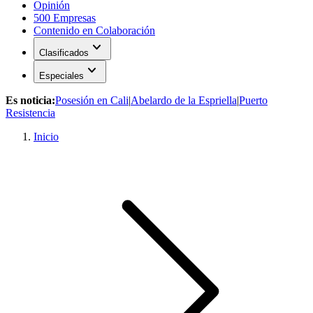
Opinión
500 Empresas
Contenido en Colaboración
expand_more
Clasificados
expand_more
Especiales
Es noticia:
Posesión en Cali
|
Abelardo de la Espriella
|
Puerto
Resistencia
Inicio