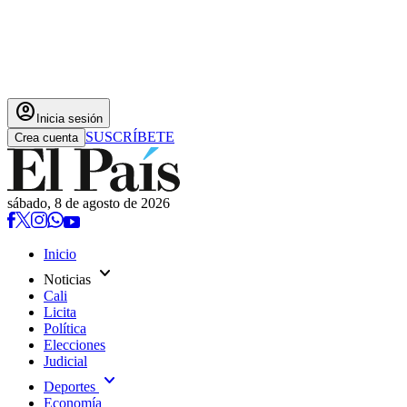
account_circle
Inicia sesión
SUSCRÍBETE
Crea cuenta
sábado, 8 de agosto de 2026
Inicio
expand_more
Noticias
Cali
Licita
Política
Elecciones
Judicial
expand_more
Deportes
Economía