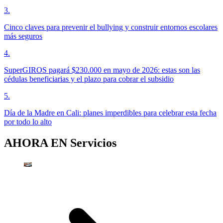
3
.
Cinco claves para prevenir el bullying y construir entornos escolares
más seguros
4
.
SuperGIROS pagará $230.000 en mayo de 2026: estas son las
cédulas beneficiarias y el plazo para cobrar el subsidio
5
.
Día de la Madre en Cali: planes imperdibles para celebrar esta fecha
por todo lo alto
AHORA EN
Servicios