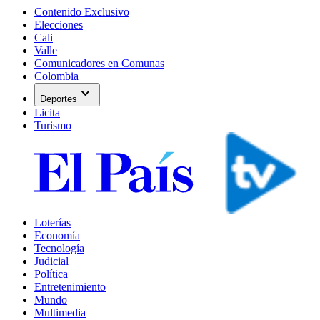
Contenido Exclusivo
Elecciones
Cali
Valle
Comunicadores en Comunas
Colombia
expand_more
Deportes
Licita
Turismo
Loterías
Economía
Tecnología
Judicial
Política
Entretenimiento
Mundo
Multimedia