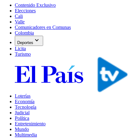
Contenido Exclusivo
Elecciones
Cali
Valle
Comunicadores en Comunas
Colombia
expand_more
Deportes
Licita
Turismo
Loterías
Economía
Tecnología
Judicial
Política
Entretenimiento
Mundo
Multimedia