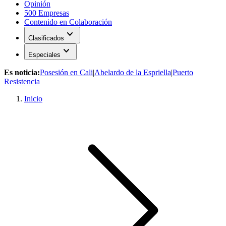
Opinión
500 Empresas
Contenido en Colaboración
expand_more
Clasificados
expand_more
Especiales
Es noticia:
Posesión en Cali
|
Abelardo de la Espriella
|
Puerto
Resistencia
Inicio