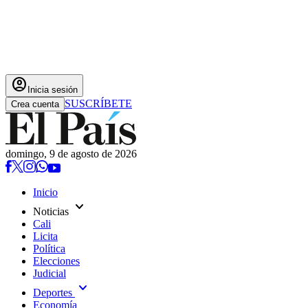
account_circle
Inicia sesión
SUSCRÍBETE
Crea cuenta
domingo, 9 de agosto de 2026
Inicio
expand_more
Noticias
Cali
Licita
Política
Elecciones
Judicial
expand_more
Deportes
Economía