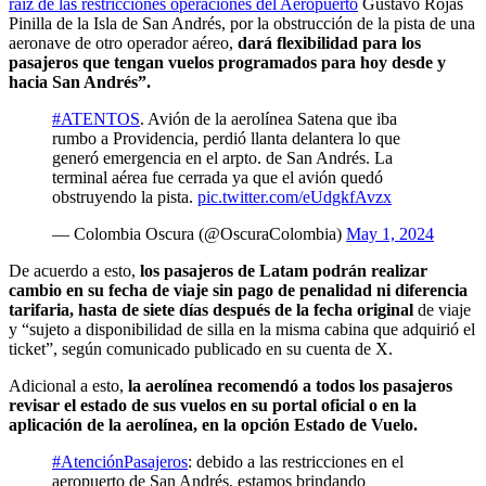
raíz de las restricciones operaciones del Aeropuerto
Gustavo Rojas
Pinilla de la Isla de San Andrés, por la obstrucción de la pista de una
aeronave de otro operador aéreo,
dará flexibilidad para los
pasajeros que tengan vuelos programados para hoy desde y
hacia San Andrés”.
#ATENTOS
. Avión de la aerolínea Satena que iba
rumbo a Providencia, perdió llanta delantera lo que
generó emergencia en el arpto. de San Andrés. La
terminal aérea fue cerrada ya que el avión quedó
obstruyendo la pista.
pic.twitter.com/eUdgkfAvzx
— Colombia Oscura (@OscuraColombia)
May 1, 2024
De acuerdo a esto,
los pasajeros de Latam podrán realizar
cambio en su fecha de viaje sin pago de penalidad ni diferencia
tarifaria, hasta de siete días después de la fecha original
de viaje
y “sujeto a disponibilidad de silla en la misma cabina que adquirió el
ticket”, según comunicado publicado en su cuenta de X.
Adicional a esto,
la aerolínea recomendó a todos los pasajeros
revisar el estado de sus vuelos en su portal oficial o en la
aplicación de la aerolínea, en la opción Estado de Vuelo.
#AtenciónPasajeros
: debido a las restricciones en el
aeropuerto de San Andrés, estamos brindando