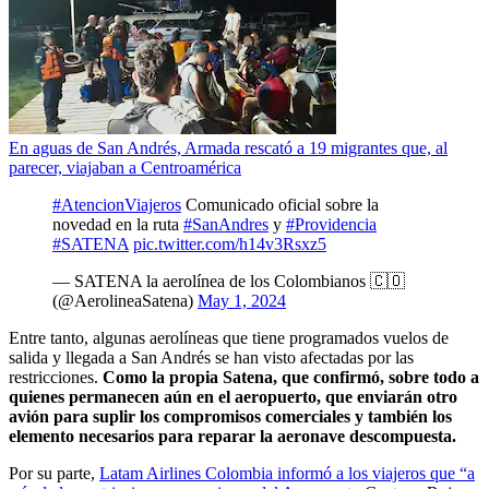
En aguas de San Andrés, Armada rescató a 19 migrantes que, al
parecer, viajaban a Centroamérica
#AtencionViajeros
Comunicado oficial sobre la
novedad en la ruta
#SanAndres
y
#Providencia
#SATENA
pic.twitter.com/h14v3Rsxz5
— SATENA la aerolínea de los Colombianos 🇨🇴
(@AerolineaSatena)
May 1, 2024
Entre tanto, algunas aerolíneas que tiene programados vuelos de
salida y llegada a San Andrés se han visto afectadas por las
restricciones.
Como la propia Satena, que confirmó, sobre todo a
quienes permanecen aún en el aeropuerto, que enviarán otro
avión para suplir los compromisos comerciales y también los
elemento necesarios para reparar la aeronave descompuesta.
Por su parte,
Latam Airlines Colombia informó a los viajeros que “a