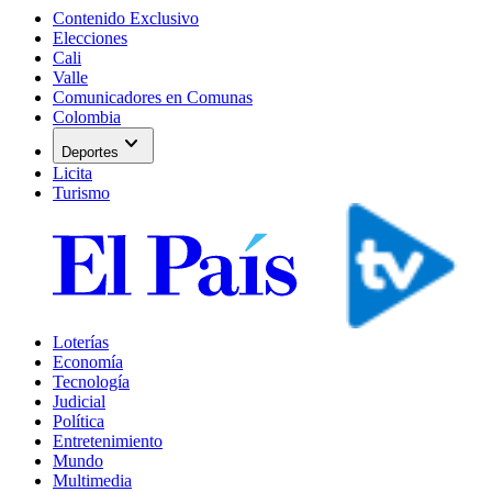
Contenido Exclusivo
Elecciones
Cali
Valle
Comunicadores en Comunas
Colombia
expand_more
Deportes
Licita
Turismo
Loterías
Economía
Tecnología
Judicial
Política
Entretenimiento
Mundo
Multimedia