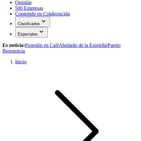
Opinión
500 Empresas
Contenido en Colaboración
expand_more
Clasificados
expand_more
Especiales
Es noticia:
Posesión en Cali
|
Abelardo de la Espriella
|
Puerto
Resistencia
Inicio