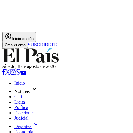
account_circle
Inicia sesión
SUSCRÍBETE
Crea cuenta
sábado, 8 de agosto de 2026
Inicio
expand_more
Noticias
Cali
Licita
Política
Elecciones
Judicial
expand_more
Deportes
Economía