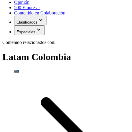
Opinión
500 Empresas
Contenido en Colaboración
expand_more
Clasificados
expand_more
Especiales
Contenido relacionados con:
Latam Colombia