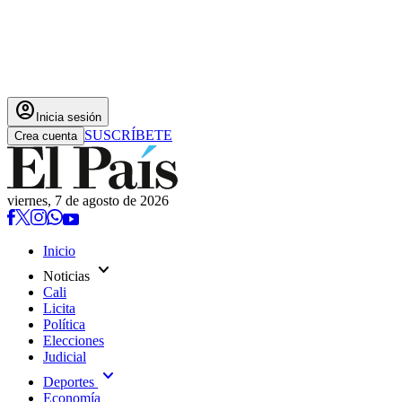
account_circle
Inicia sesión
SUSCRÍBETE
Crea cuenta
viernes, 7 de agosto de 2026
Inicio
expand_more
Noticias
Cali
Licita
Política
Elecciones
Judicial
expand_more
Deportes
Economía