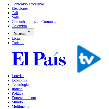
Contenido Exclusivo
Elecciones
Cali
Valle
Comunicadores en Comunas
Colombia
expand_more
Deportes
Licita
Turismo
Loterías
Economía
Tecnología
Judicial
Política
Entretenimiento
Mundo
Multimedia