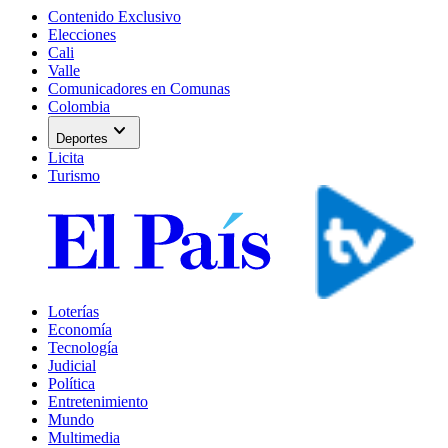
Contenido Exclusivo
Elecciones
Cali
Valle
Comunicadores en Comunas
Colombia
expand_more
Deportes
Licita
Turismo
Loterías
Economía
Tecnología
Judicial
Política
Entretenimiento
Mundo
Multimedia