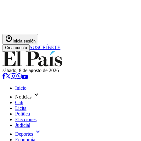
account_circle
Inicia sesión
SUSCRÍBETE
Crea cuenta
sábado, 8 de agosto de 2026
Inicio
expand_more
Noticias
Cali
Licita
Política
Elecciones
Judicial
expand_more
Deportes
Economía