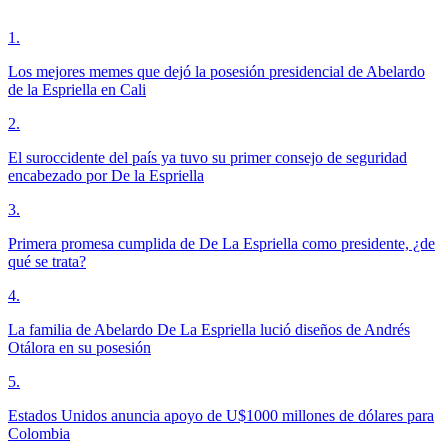
1
.
Los mejores memes que dejó la posesión presidencial de Abelardo
de la Espriella en Cali
2
.
El suroccidente del país ya tuvo su primer consejo de seguridad
encabezado por De la Espriella
3
.
Primera promesa cumplida de De La Espriella como presidente, ¿de
qué se trata?
4
.
La familia de Abelardo De La Espriella lució diseños de Andrés
Otálora en su posesión
5
.
Estados Unidos anuncia apoyo de U$1000 millones de dólares para
Colombia