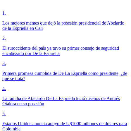
1
.
Los mejores memes que dejó la posesión presidencial de Abelardo
de la Espriella en Cali
2
.
El suroccidente del país ya tuvo su primer consejo de seguridad
encabezado por De la Espriella
3
.
Primera promesa cumplida de De La Espriella como presidente, ¿de
qué se trata?
4
.
La familia de Abelardo De La Espriella lució diseños de Andrés
Otálora en su posesión
5
.
Estados Unidos anuncia apoyo de U$1000 millones de dólares para
Colombia