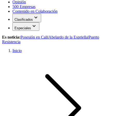
Opinión
500 Empresas
Contenido en Colaboración
expand_more
Clasificados
expand_more
Especiales
Es noticia:
Posesión en Cali
|
Abelardo de la Espriella
|
Puerto
Resistencia
Inicio