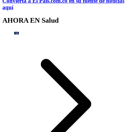
Convierta a
El País
.com.co
en su fuente de noticias
aquí
AHORA EN
Salud