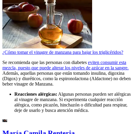
¿Cómo tomar el vinagre de manzana para bajar los triglicéridos?
Se recomienda que las personas con diabetes
eviten consumir esta
mezcla, puesto que puede alterar los niveles de azúcar en la sangre.
Además, aquellas personas que están tomando insulina, digoxina
(Digox) y diuréticos, como la espironolactona (Aldactone) no deben
beber vinagre de Manzana.
Reacciones alérgicas:
Algunas personas pueden ser alérgicas
al vinagre de manzana. Si experimenta cualquier reacción
alérgica, como picazón, hinchazón o dificultad para respirar,
deje de usarlo y busca atención médica.
María Camila Renteria