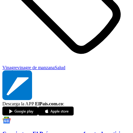
Vinagre
vinagre de manzana
Salud
Descarga la APP
ElPaís.com.co
: