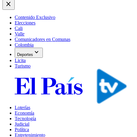
close
Contenido Exclusivo
Elecciones
Cali
Valle
Comunicadores en Comunas
Colombia
expand_more
Deportes
Licita
Turismo
Loterías
Economía
Tecnología
Judicial
Política
Entretenimiento