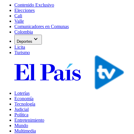
Contenido Exclusivo
Elecciones
Cali
Valle
Comunicadores en Comunas
Colombia
expand_more
Deportes
Licita
Turismo
Loterías
Economía
Tecnología
Judicial
Política
Entretenimiento
Mundo
Multimedia