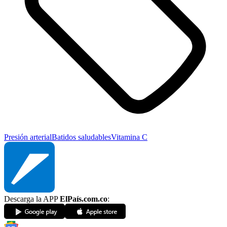
Presión arterial
Batidos saludables
Vitamina C
Descarga la APP
ElPaís.com.co
: