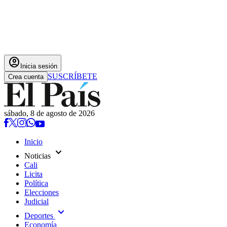
account_circle
Inicia sesión
SUSCRÍBETE
Crea cuenta
sábado, 8 de agosto de 2026
Inicio
expand_more
Noticias
Cali
Licita
Política
Elecciones
Judicial
expand_more
Deportes
Economía