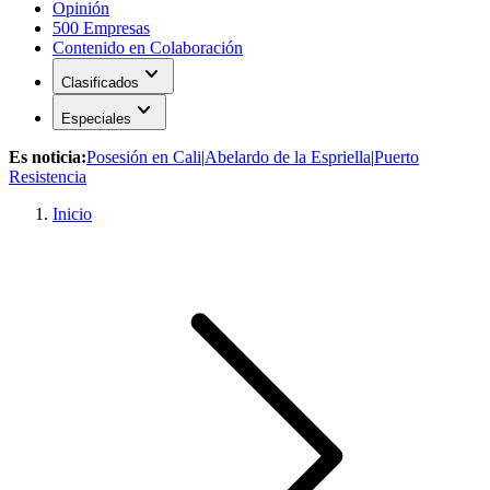
Opinión
500 Empresas
Contenido en Colaboración
expand_more
Clasificados
expand_more
Especiales
Es noticia:
Posesión en Cali
|
Abelardo de la Espriella
|
Puerto
Resistencia
Inicio