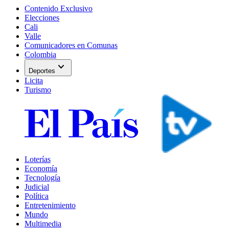
Contenido Exclusivo
Elecciones
Cali
Valle
Comunicadores en Comunas
Colombia
expand_more
Deportes
Licita
Turismo
Loterías
Economía
Tecnología
Judicial
Política
Entretenimiento
Mundo
Multimedia