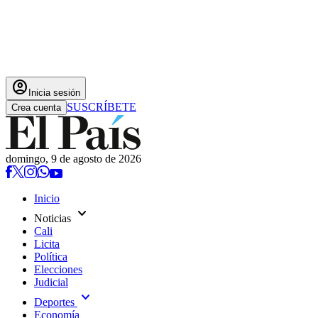
account_circle
Inicia sesión
SUSCRÍBETE
Crea cuenta
domingo, 9 de agosto de 2026
Inicio
expand_more
Noticias
Cali
Licita
Política
Elecciones
Judicial
expand_more
Deportes
Economía