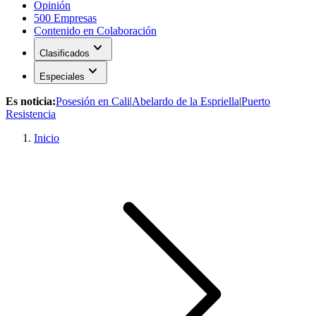
Opinión
500 Empresas
Contenido en Colaboración
expand_more
Clasificados
expand_more
Especiales
Es noticia:
Posesión en Cali
|
Abelardo de la Espriella
|
Puerto
Resistencia
Inicio