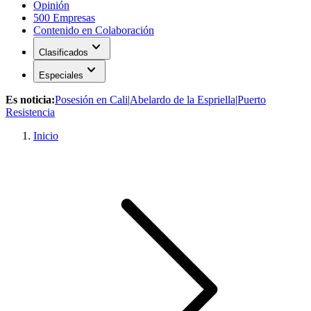
Opinión
500 Empresas
Contenido en Colaboración
expand_more
Clasificados
expand_more
Especiales
Es noticia:
Posesión en Cali
|
Abelardo de la Espriella
|
Puerto
Resistencia
Inicio