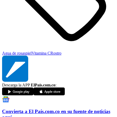
Agua de rosas
piel
Vitamina C
Rostro
Descarga la APP
ElPaís.com.co
:
Convierta a
El País
.com.co
en su fuente de noticias