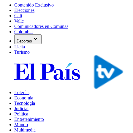
Contenido Exclusivo
Elecciones
Cali
Valle
Comunicadores en Comunas
Colombia
expand_more
Deportes
Licita
Turismo
Loterías
Economía
Tecnología
Judicial
Política
Entretenimiento
Mundo
Multimedia