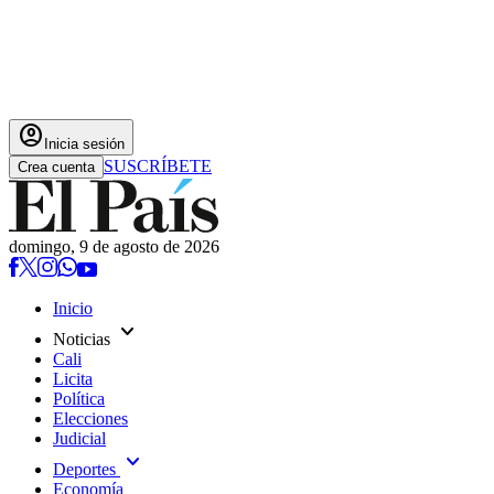
account_circle
Inicia sesión
SUSCRÍBETE
Crea cuenta
domingo, 9 de agosto de 2026
Inicio
expand_more
Noticias
Cali
Licita
Política
Elecciones
Judicial
expand_more
Deportes
Economía