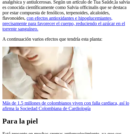
analgésica y antiulcerosas. Según un artículo de Tua Saúde,la salvia
es conocida científicamente como Salvia officinalis que se destaca
por estar compuesta de fenólicos, terpenoides, alcaloides,
flavonoides,
con efectos antioxidantes e hipoglucemiantes,
precisamente para favorecer el cuerpo, reduciendo el azúcar en el
torrente sanguíneo.
A continuación varios efectos que tendría esta planta:
Más de 1.5 millones de colombianos viven con falla cardiaca, así lo
afirma la Sociedad Colombiana de Cardiología
Para la piel
Está presente en muchas cremas antienvejecimiento, ya que sus