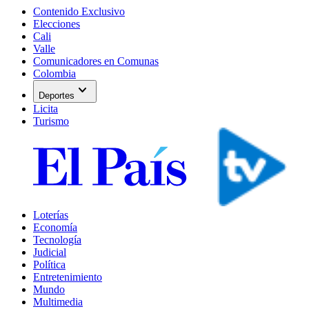
Contenido Exclusivo
Elecciones
Cali
Valle
Comunicadores en Comunas
Colombia
expand_more
Deportes
Licita
Turismo
Loterías
Economía
Tecnología
Judicial
Política
Entretenimiento
Mundo
Multimedia