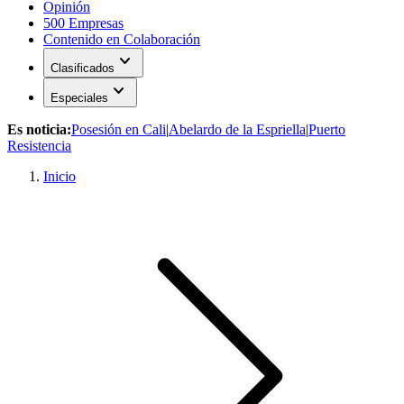
Opinión
500 Empresas
Contenido en Colaboración
expand_more
Clasificados
expand_more
Especiales
Es noticia:
Posesión en Cali
|
Abelardo de la Espriella
|
Puerto
Resistencia
Inicio