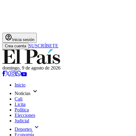
account_circle
Inicia sesión
SUSCRÍBETE
Crea cuenta
domingo, 9 de agosto de 2026
Inicio
expand_more
Noticias
Cali
Licita
Política
Elecciones
Judicial
expand_more
Deportes
Economía