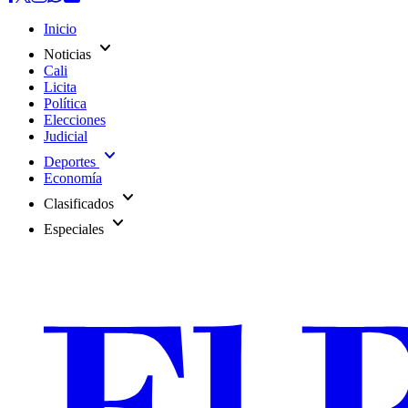
Inicio
expand_more
Noticias
Cali
Licita
Política
Elecciones
Judicial
expand_more
Deportes
Economía
expand_more
Clasificados
expand_more
Especiales