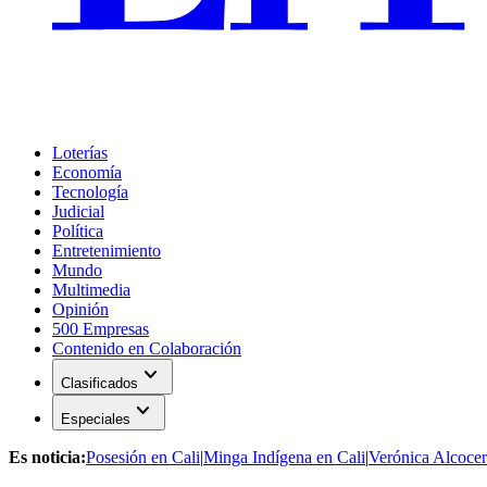
Loterías
Economía
Tecnología
Judicial
Política
Entretenimiento
Mundo
Multimedia
Opinión
500 Empresas
Contenido en Colaboración
expand_more
Clasificados
expand_more
Especiales
Es noticia:
Posesión en Cali
|
Minga Indígena en Cali
|
Verónica Alcocer