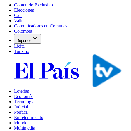
Contenido Exclusivo
Elecciones
Cali
Valle
Comunicadores en Comunas
Colombia
expand_more
Deportes
Licita
Turismo
Loterías
Economía
Tecnología
Judicial
Política
Entretenimiento
Mundo
Multimedia