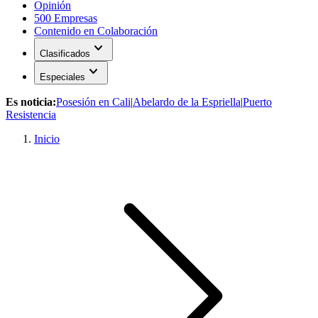
Opinión
500 Empresas
Contenido en Colaboración
expand_more
Clasificados
expand_more
Especiales
Es noticia:
Posesión en Cali
|
Abelardo de la Espriella
|
Puerto
Resistencia
Inicio