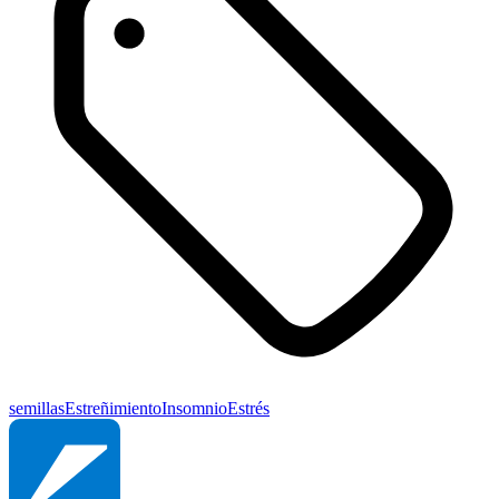
semillas
Estreñimiento
Insomnio
Estrés