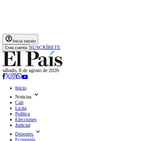
account_circle
Inicia sesión
SUSCRÍBETE
Crea cuenta
sábado, 8 de agosto de 2026
Inicio
expand_more
Noticias
Cali
Licita
Política
Elecciones
Judicial
expand_more
Deportes
Economía