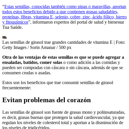
“
Estas semillas, conocidas también como pipas o maravillas, aportan
todos estos beneficios debido a que contienen grasas saludables,
proteínas, fibras, vitamina E, selenio, cobre, zinc, ácido fólico, hierro
y fitoquímicos
”, informaron expertos del portal de salud y bienestar
Tua Saúde.
Las semillas de girasol trae grandes cantidades de vitamina E
| Foto:
Getty Images / Sorin Amanar / 500 px
Otra de las ventajas de estas semillas es que se puede agregar a
ensaladas, batidos, comer solas
o como adición a las comidas y
pueden ser compradas con cáscara o sin cáscara, además de que se
consumen crudas o asadas.
Estos son los beneficios que trae consumir semillas de girasol
frecuentemente:
Evitan problemas del corazón
Las semillas de girasol son fuente de grasas mono y poliinsaturadas,
es decir, grasas buenas que protegen la salud cardiovascular, ya que
regulan los niveles de colesterol total y aportan a la disminución de
los niveles de triglicéridos.