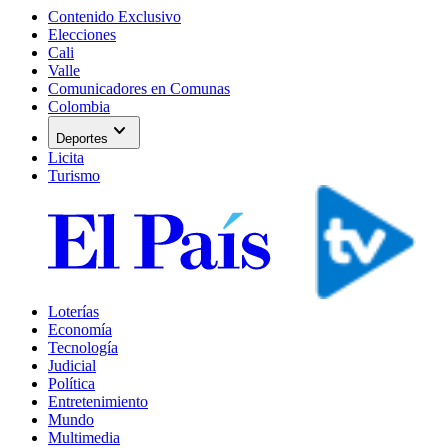
Contenido Exclusivo
Elecciones
Cali
Valle
Comunicadores en Comunas
Colombia
expand_more
Deportes
Licita
Turismo
Loterías
Economía
Tecnología
Judicial
Política
Entretenimiento
Mundo
Multimedia