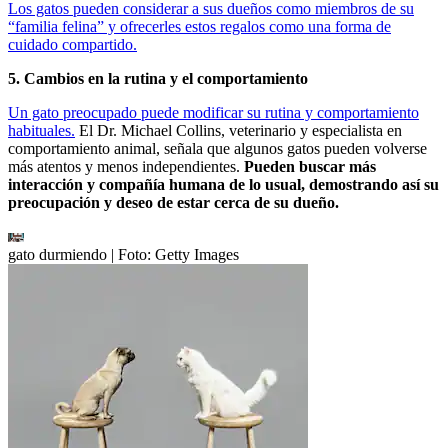
Los gatos pueden considerar a sus dueños como miembros de su
“familia felina” y ofrecerles estos regalos como una forma de
cuidado compartido.
5. Cambios en la rutina y el comportamiento
Un gato preocupado puede modificar su rutina y comportamiento
habituales.
El Dr. Michael Collins, veterinario y especialista en
comportamiento animal, señala que algunos gatos pueden volverse
más atentos y menos independientes.
Pueden buscar más
interacción y compañía humana de lo usual, demostrando así su
preocupación y deseo de estar cerca de su dueño.
gato durmiendo
| Foto:
Getty Images