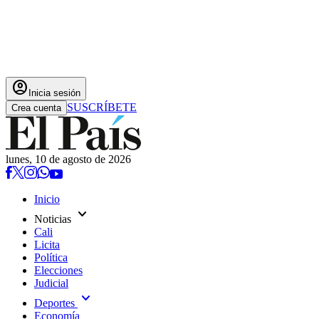
account_circle
Inicia sesión
SUSCRÍBETE
Crea cuenta
lunes, 10 de agosto de 2026
Inicio
expand_more
Noticias
Cali
Licita
Política
Elecciones
Judicial
expand_more
Deportes
Economía