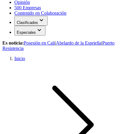
Opinión
500 Empresas
Contenido en Colaboración
expand_more
Clasificados
expand_more
Especiales
Es noticia:
Posesión en Cali
|
Abelardo de la Espriella
|
Puerto
Resistencia
Inicio