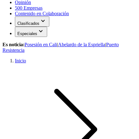
Opinión
500 Empresas
Contenido en Colaboración
expand_more
Clasificados
expand_more
Especiales
Es noticia:
Posesión en Cali
|
Abelardo de la Espriella
|
Puerto
Resistencia
Inicio