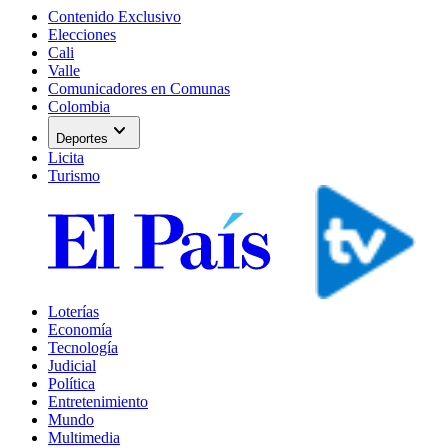
Contenido Exclusivo
Elecciones
Cali
Valle
Comunicadores en Comunas
Colombia
expand_more
Deportes
Licita
Turismo
Loterías
Economía
Tecnología
Judicial
Política
Entretenimiento
Mundo
Multimedia