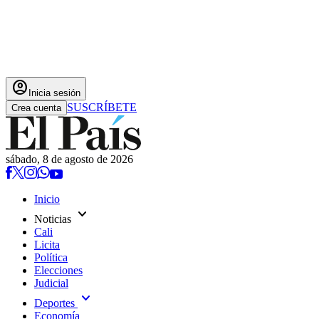
account_circle
Inicia sesión
SUSCRÍBETE
Crea cuenta
sábado, 8 de agosto de 2026
Inicio
expand_more
Noticias
Cali
Licita
Política
Elecciones
Judicial
expand_more
Deportes
Economía