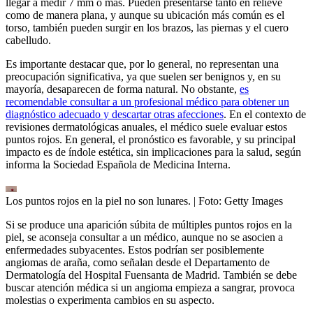
llegar a medir 7 mm o más. Pueden presentarse tanto en relieve
como de manera plana, y aunque su ubicación más común es el
torso, también pueden surgir en los brazos, las piernas y el cuero
cabelludo.
Es importante destacar que, por lo general, no representan una
preocupación significativa, ya que suelen ser benignos y, en su
mayoría, desaparecen de forma natural. No obstante,
es
recomendable consultar a un profesional médico para obtener un
diagnóstico adecuado y descartar otras afecciones
. En el contexto de
revisiones dermatológicas anuales, el médico suele evaluar estos
puntos rojos. En general, el pronóstico es favorable, y su principal
impacto es de índole estética, sin implicaciones para la salud, según
informa la Sociedad Española de Medicina Interna.
Los puntos rojos en la piel no son lunares.
| Foto:
Getty Images
Si se produce una aparición súbita de múltiples puntos rojos en la
piel, se aconseja consultar a un médico, aunque no se asocien a
enfermedades subyacentes. Estos podrían ser posiblemente
angiomas de araña, como señalan desde el Departamento de
Dermatología del Hospital Fuensanta de Madrid. También se debe
buscar atención médica si un angioma empieza a sangrar, provoca
molestias o experimenta cambios en su aspecto.