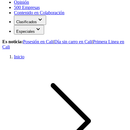
Opinión
500 Empresas
Contenido en Colaboración
expand_more
Clasificados
expand_more
Especiales
Es noticia:
Posesión en Cali
|
Día sin carro en Cali
|
Primera Linea en
Cali
Inicio