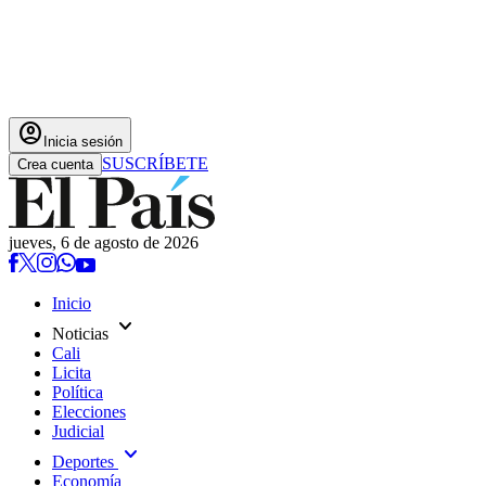
account_circle
Inicia sesión
SUSCRÍBETE
Crea cuenta
jueves, 6 de agosto de 2026
Inicio
expand_more
Noticias
Cali
Licita
Política
Elecciones
Judicial
expand_more
Deportes
Economía