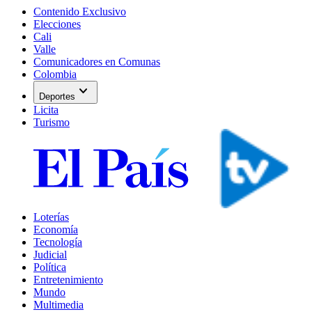
Contenido Exclusivo
Elecciones
Cali
Valle
Comunicadores en Comunas
Colombia
expand_more
Deportes
Licita
Turismo
Loterías
Economía
Tecnología
Judicial
Política
Entretenimiento
Mundo
Multimedia