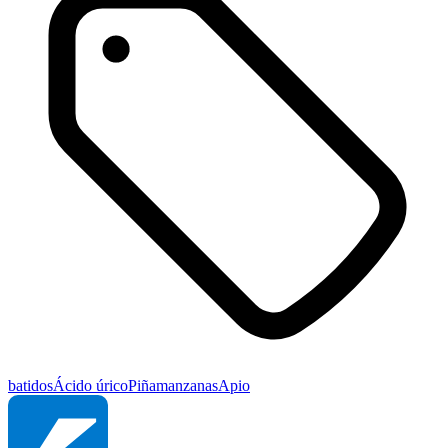
batidos
Ácido úrico
Piña
manzanas
Apio