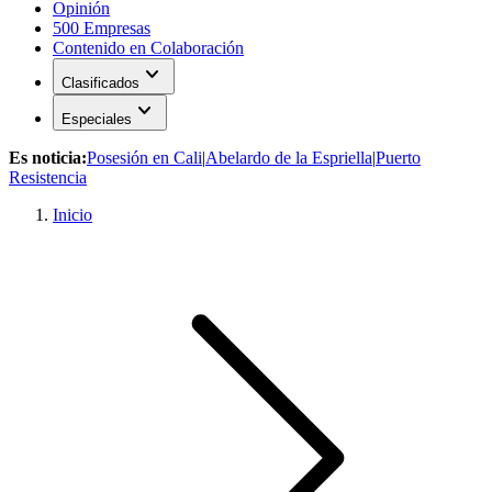
Opinión
500 Empresas
Contenido en Colaboración
expand_more
Clasificados
expand_more
Especiales
Es noticia:
Posesión en Cali
|
Abelardo de la Espriella
|
Puerto
Resistencia
Inicio