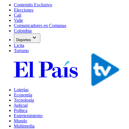
Contenido Exclusivo
Elecciones
Cali
Valle
Comunicadores en Comunas
Colombia
expand_more
Deportes
Licita
Turismo
Loterías
Economía
Tecnología
Judicial
Política
Entretenimiento
Mundo
Multimedia