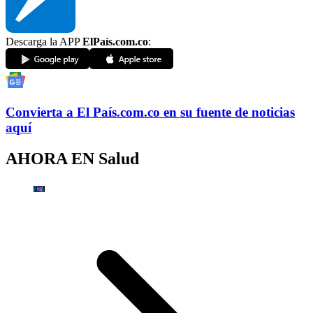
Descarga la APP
ElPaís.com.co
:
Convierta a
El País
.com.co
en su fuente de noticias
aquí
AHORA EN
Salud