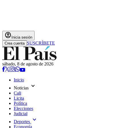
account_circle
Inicia sesión
SUSCRÍBETE
Crea cuenta
sábado, 8 de agosto de 2026
Inicio
expand_more
Noticias
Cali
Licita
Política
Elecciones
Judicial
expand_more
Deportes
Economía