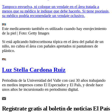
Tampoco envuelva, ni coloque un vendaje en el área tratada a
menos que su médico le indique que debe hacerlo. Si tiene psoriasis,
su médico podría recomendarle un vendaje oclusivo.
Este medicamento también es utilizado cuando hay enrojecimiento
de la piel
| Foto:
Getty Images
Si está aplicando hidrocortisona tópica en el área del pañal de un
niño, no cubra el área con pañales apretados ni pantalones de
plástico.
Luz Stella Cardona Ruiz
Periodista de la Universidad del Valle con casi 30 años trabajando
en medios impresos como El Espectador y El País, y desde hace
unos años he incursionado en periodismo digital.
Regístrate gratis al boletín de noticias El País