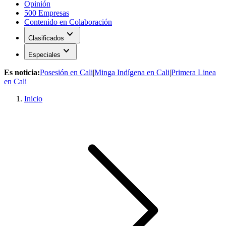
Opinión
500 Empresas
Contenido en Colaboración
expand_more
Clasificados
expand_more
Especiales
Es noticia:
Posesión en Cali
|
Minga Indígena en Cali
|
Primera Linea
en Cali
Inicio