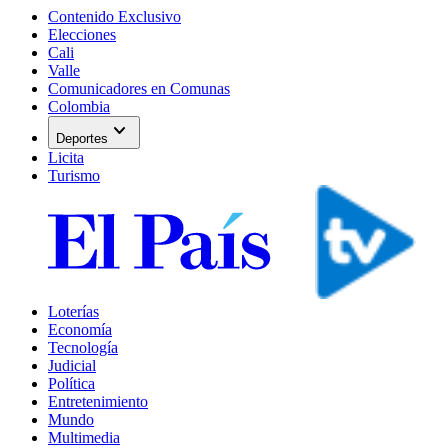
Contenido Exclusivo
Elecciones
Cali
Valle
Comunicadores en Comunas
Colombia
expand_more
Deportes
Licita
Turismo
Loterías
Economía
Tecnología
Judicial
Política
Entretenimiento
Mundo
Multimedia