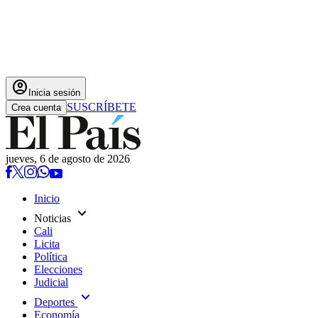
account_circle
Inicia sesión
SUSCRÍBETE
Crea cuenta
jueves, 6 de agosto de 2026
Inicio
expand_more
Noticias
Cali
Licita
Política
Elecciones
Judicial
expand_more
Deportes
Economía