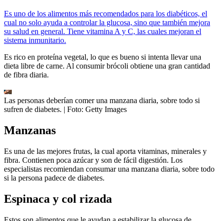
Es uno de los alimentos más recomendados para los diabéticos, el
cual no solo ayuda a controlar la glucosa, sino que también mejora
su salud en general. Tiene vitamina A y C, las cuales mejoran el
sistema inmunitario.
Es rico en proteína vegetal, lo que es bueno si intenta llevar una
dieta libre de carne. Al consumir brócoli obtiene una gran cantidad
de fibra diaria.
Las personas deberían comer una manzana diaria, sobre todo si
sufren de diabetes.
| Foto:
Getty Images
Manzanas
Es una de las mejores frutas, la cual aporta vitaminas, minerales y
fibra. Contienen poca azúcar y son de fácil digestión. Los
especialistas recomiendan consumar una manzana diaria, sobre todo
si la persona padece de diabetes.
Espinaca y col rizada
Estos son alimentos que le ayudan a estabilizar la glucosa de