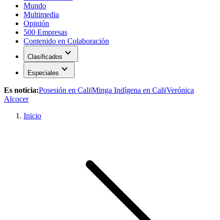
Mundo
Multimedia
Opinión
500 Empresas
Contenido en Colaboración
expand_more
Clasificados
expand_more
Especiales
Es noticia:
Posesión en Cali
|
Minga Indígena en Cali
|
Verónica
Alcocer
Inicio