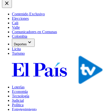
close
Contenido Exclusivo
Elecciones
Cali
Valle
Comunicadores en Comunas
Colombia
expand_more
Deportes
Licita
Turismo
Loterías
Economía
Tecnología
Judicial
Política
Entretenimiento