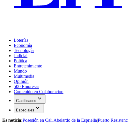
Loterías
Economía
Tecnología
Judicial
Política
Entretenimiento
Mundo
Multimedia
Opinión
500 Empresas
Contenido en Colaboración
expand_more
Clasificados
expand_more
Especiales
Es noticia:
Posesión en Cali
|
Abelardo de la Espriella
|
Puerto Resistenc