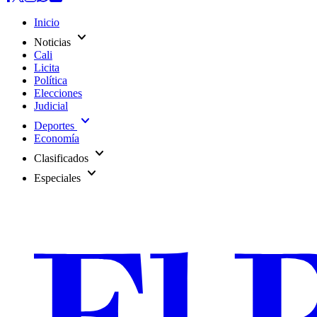
Inicio
expand_more
Noticias
Cali
Licita
Política
Elecciones
Judicial
expand_more
Deportes
Economía
expand_more
Clasificados
expand_more
Especiales