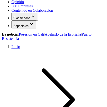
Opinión
500 Empresas
Contenido en Colaboración
expand_more
Clasificados
expand_more
Especiales
Es noticia:
Posesión en Cali
|
Abelardo de la Espriella
|
Puerto
Resistencia
Inicio