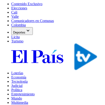
Contenido Exclusivo
Elecciones
Cali
Valle
Comunicadores en Comunas
Colombia
expand_more
Deportes
Licita
Turismo
Loterías
Economía
Tecnología
Judicial
Política
Entretenimiento
Mundo
Multimedia