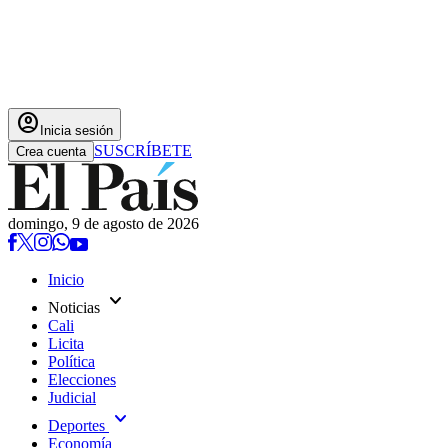
account_circle
Inicia sesión
SUSCRÍBETE
Crea cuenta
domingo, 9 de agosto de 2026
Inicio
expand_more
Noticias
Cali
Licita
Política
Elecciones
Judicial
expand_more
Deportes
Economía