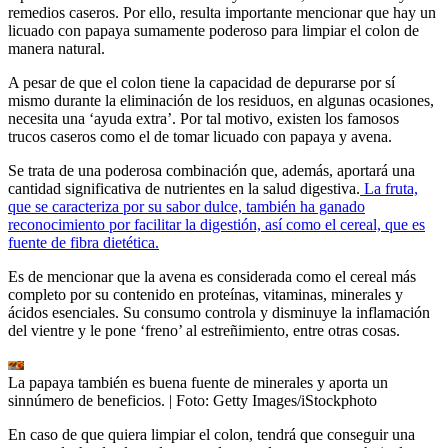
remedios caseros. Por ello, resulta importante mencionar que hay un
licuado con papaya sumamente poderoso para limpiar el colon de
manera natural.
A pesar de que el colon tiene la capacidad de depurarse por sí
mismo durante la eliminación de los residuos, en algunas ocasiones,
necesita una ‘ayuda extra’. Por tal motivo, existen los famosos
trucos caseros como el de tomar licuado con papaya y avena.
Se trata de una poderosa combinación que, además, aportará una
cantidad significativa de nutrientes en la salud digestiva.
La fruta,
que se caracteriza por su sabor dulce, también ha ganado
reconocimiento por facilitar la digestión, así como el cereal, que es
fuente de fibra dietética.
Es de mencionar que la avena es considerada como el cereal más
completo por su contenido en proteínas, vitaminas, minerales y
ácidos esenciales. Su consumo controla y disminuye la inflamación
del vientre y le pone ‘freno’ al estreñimiento, entre otras cosas.
La papaya también es buena fuente de minerales y aporta un
sinnúmero de beneficios.
| Foto:
Getty Images/iStockphoto
En caso de que quiera limpiar el colon, tendrá que conseguir una