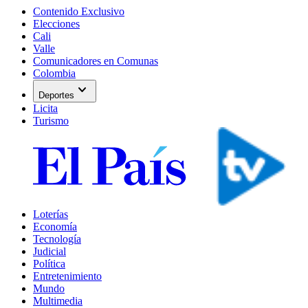
Contenido Exclusivo
Elecciones
Cali
Valle
Comunicadores en Comunas
Colombia
expand_more
Deportes
Licita
Turismo
Loterías
Economía
Tecnología
Judicial
Política
Entretenimiento
Mundo
Multimedia