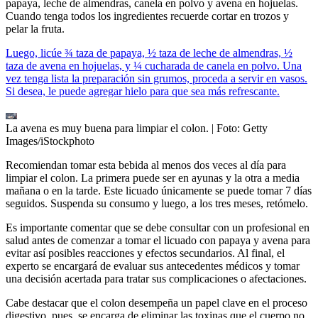
papaya, leche de almendras, canela en polvo y avena en hojuelas.
Cuando tenga todos los ingredientes recuerde cortar en trozos y
pelar la fruta.
Luego, licúe ¾ taza de papaya, ½ taza de leche de almendras, ½
taza de avena en hojuelas, y ¼ cucharada de canela en polvo. Una
vez tenga lista la preparación sin grumos, proceda a servir en vasos.
Si desea, le puede agregar hielo para que sea más refrescante.
La avena es muy buena para limpiar el colon.
| Foto:
Getty
Images/iStockphoto
Recomiendan tomar esta bebida al menos dos veces al día para
limpiar el colon. La primera puede ser en ayunas y la otra a media
mañana o en la tarde. Este licuado únicamente se puede tomar 7 días
seguidos. Suspenda su consumo y luego, a los tres meses, retómelo.
Es importante comentar que se debe consultar con un profesional en
salud antes de comenzar a tomar el licuado con papaya y avena para
evitar así posibles reacciones y efectos secundarios. Al final, el
experto se encargará de evaluar sus antecedentes médicos y tomar
una decisión acertada para tratar sus complicaciones o afectaciones.
Cabe destacar que el colon desempeña un papel clave en el proceso
digestivo, pues, se encarga de eliminar las toxinas que el cuerpo no