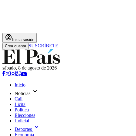
account_circle
Inicia sesión
SUSCRÍBETE
Crea cuenta
sábado, 8 de agosto de 2026
Inicio
expand_more
Noticias
Cali
Licita
Política
Elecciones
Judicial
expand_more
Deportes
Economía