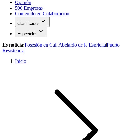
Opinión
500 Empresas
Contenido en Colaboración
expand_more
Clasificados
expand_more
Especiales
Es noticia:
Posesión en Cali
|
Abelardo de la Espriella
|
Puerto
Resistencia
Inicio