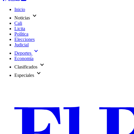
Inicio
expand_more
Noticias
Cali
Licita
Política
Elecciones
Judicial
expand_more
Deportes
Economía
expand_more
Clasificados
expand_more
Especiales