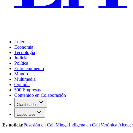
Loterías
Economía
Tecnología
Judicial
Política
Entretenimiento
Mundo
Multimedia
Opinión
500 Empresas
Contenido en Colaboración
expand_more
Clasificados
expand_more
Especiales
Es noticia:
Posesión en Cali
|
Minga Indígena en Cali
|
Verónica Alcocer