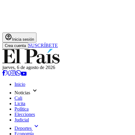
account_circle
Inicia sesión
SUSCRÍBETE
Crea cuenta
jueves, 6 de agosto de 2026
Inicio
expand_more
Noticias
Cali
Licita
Política
Elecciones
Judicial
expand_more
Deportes
Economía