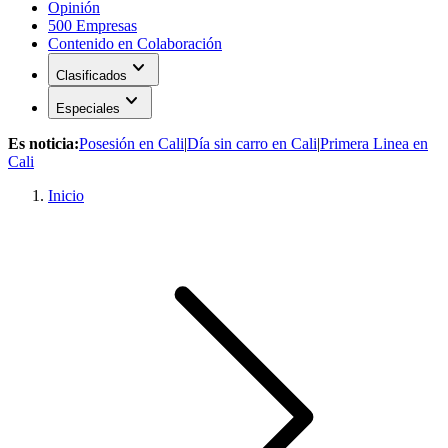
Opinión
500 Empresas
Contenido en Colaboración
expand_more
Clasificados
expand_more
Especiales
Es noticia:
Posesión en Cali
|
Día sin carro en Cali
|
Primera Linea en
Cali
Inicio