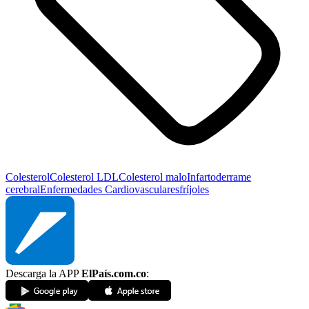
Colesterol
Colesterol LDL
Colesterol malo
Infarto
derrame
cerebral
Enfermedades Cardiovasculares
fríjoles
Descarga la APP
ElPaís.com.co
: