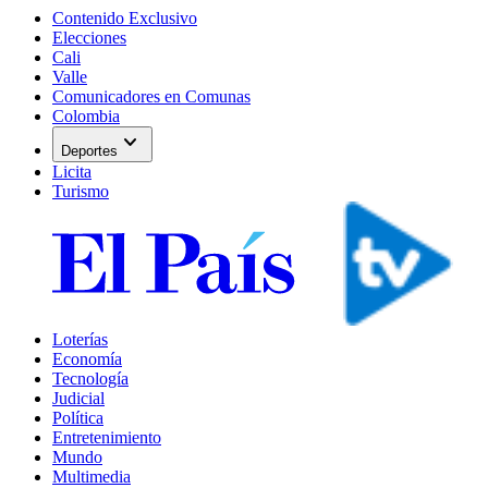
Contenido Exclusivo
Elecciones
Cali
Valle
Comunicadores en Comunas
Colombia
expand_more
Deportes
Licita
Turismo
Loterías
Economía
Tecnología
Judicial
Política
Entretenimiento
Mundo
Multimedia