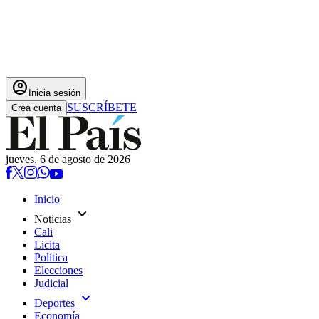
account_circle
Inicia sesión
SUSCRÍBETE
Crea cuenta
jueves, 6 de agosto de 2026
Inicio
expand_more
Noticias
Cali
Licita
Política
Elecciones
Judicial
expand_more
Deportes
Economía