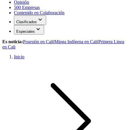
Opinión
500 Empresas
Contenido en Colaboración
expand_more
Clasificados
expand_more
Especiales
Es noticia:
Posesión en Cali
|
Minga Indígena en Cali
|
Primera Linea
en Cali
Inicio