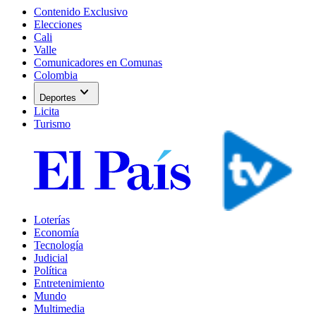
Contenido Exclusivo
Elecciones
Cali
Valle
Comunicadores en Comunas
Colombia
expand_more
Deportes
Licita
Turismo
Loterías
Economía
Tecnología
Judicial
Política
Entretenimiento
Mundo
Multimedia