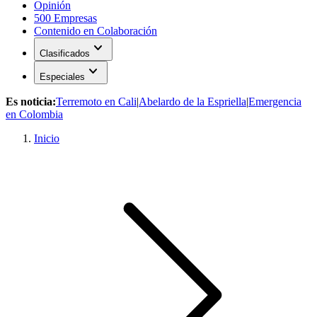
Opinión
500 Empresas
Contenido en Colaboración
expand_more
Clasificados
expand_more
Especiales
Es noticia:
Terremoto en Cali
|
Abelardo de la Espriella
|
Emergencia
en Colombia
Inicio