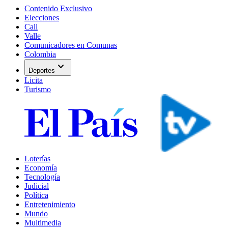
Contenido Exclusivo
Elecciones
Cali
Valle
Comunicadores en Comunas
Colombia
expand_more
Deportes
Licita
Turismo
Loterías
Economía
Tecnología
Judicial
Política
Entretenimiento
Mundo
Multimedia