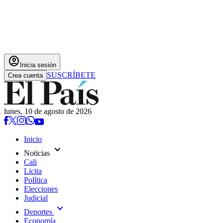
account_circle
Inicia sesión
SUSCRÍBETE
Crea cuenta
lunes, 10 de agosto de 2026
Inicio
expand_more
Noticias
Cali
Licita
Política
Elecciones
Judicial
expand_more
Deportes
Economía