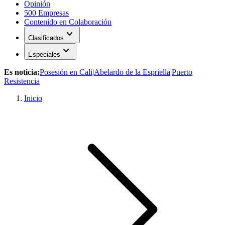
Opinión
500 Empresas
Contenido en Colaboración
expand_more
Clasificados
expand_more
Especiales
Es noticia:
Posesión en Cali
|
Abelardo de la Espriella
|
Puerto
Resistencia
Inicio