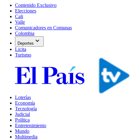
Contenido Exclusivo
Elecciones
Cali
Valle
Comunicadores en Comunas
Colombia
expand_more
Deportes
Licita
Turismo
Loterías
Economía
Tecnología
Judicial
Política
Entretenimiento
Mundo
Multimedia