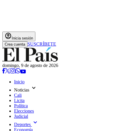
account_circle
Inicia sesión
SUSCRÍBETE
Crea cuenta
domingo, 9 de agosto de 2026
Inicio
expand_more
Noticias
Cali
Licita
Política
Elecciones
Judicial
expand_more
Deportes
Economía