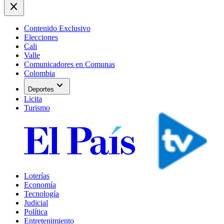
close
Contenido Exclusivo
Elecciones
Cali
Valle
Comunicadores en Comunas
Colombia
expand_more
Deportes
Licita
Turismo
Loterías
Economía
Tecnología
Judicial
Política
Entretenimiento