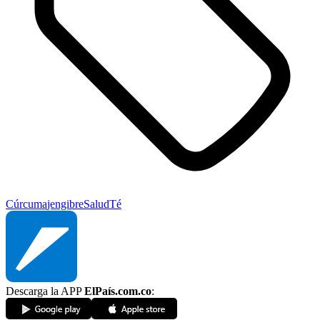
Cúrcuma
jengibre
Salud
Té
Descarga la APP
ElPaís.com.co
: