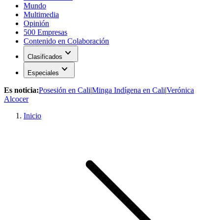
Mundo
Multimedia
Opinión
500 Empresas
Contenido en Colaboración
expand_more
Clasificados
expand_more
Especiales
Es noticia:
Posesión en Cali
|
Minga Indígena en Cali
|
Verónica
Alcocer
Inicio