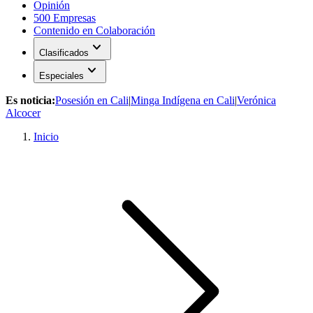
Opinión
500 Empresas
Contenido en Colaboración
expand_more
Clasificados
expand_more
Especiales
Es noticia:
Posesión en Cali
|
Minga Indígena en Cali
|
Verónica
Alcocer
Inicio