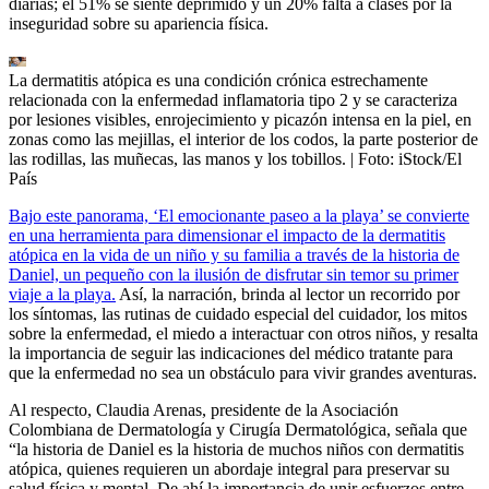
diarias; el 51% se siente deprimido y un 20% falta a clases por la
inseguridad sobre su apariencia física.
La dermatitis atópica es una condición crónica estrechamente
relacionada con la enfermedad inflamatoria tipo 2 y se caracteriza
por lesiones visibles, enrojecimiento y picazón intensa en la piel, en
zonas como las mejillas, el interior de los codos, la parte posterior de
las rodillas, las muñecas, las manos y los tobillos.
| Foto:
iStock/El
País
Bajo este panorama, ‘El emocionante paseo a la playa’ se convierte
en una herramienta para dimensionar el impacto de la dermatitis
atópica en la vida de un niño y su familia a través de la historia de
Daniel, un pequeño con la ilusión de disfrutar sin temor su primer
viaje a la playa.
Así, la narración, brinda al lector un recorrido por
los síntomas, las rutinas de cuidado especial del cuidador, los mitos
sobre la enfermedad, el miedo a interactuar con otros niños, y resalta
la importancia de seguir las indicaciones del médico tratante para
que la enfermedad no sea un obstáculo para vivir grandes aventuras.
Al respecto, Claudia Arenas, presidente de la Asociación
Colombiana de Dermatología y Cirugía Dermatológica, señala que
“la historia de Daniel es la historia de muchos niños con dermatitis
atópica, quienes requieren un abordaje integral para preservar su
salud física y mental. De ahí la importancia de unir esfuerzos entre