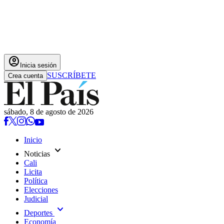
account_circle
Inicia sesión
SUSCRÍBETE
Crea cuenta
sábado, 8 de agosto de 2026
Inicio
expand_more
Noticias
Cali
Licita
Política
Elecciones
Judicial
expand_more
Deportes
Economía