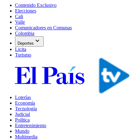
Contenido Exclusivo
Elecciones
Cali
Valle
Comunicadores en Comunas
Colombia
expand_more
Deportes
Licita
Turismo
Loterías
Economía
Tecnología
Judicial
Política
Entretenimiento
Mundo
Multimedia