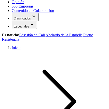
Opinión
500 Empresas
Contenido en Colaboración
expand_more
Clasificados
expand_more
Especiales
Es noticia:
Posesión en Cali
|
Abelardo de la Espriella
|
Puerto
Resistencia
Inicio