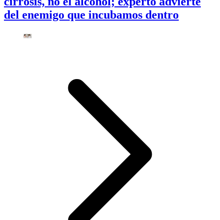
cirrosis, no el alcohol; experto advierte
del enemigo que incubamos dentro