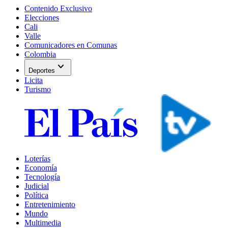
Contenido Exclusivo
Elecciones
Cali
Valle
Comunicadores en Comunas
Colombia
expand_more
Deportes
Licita
Turismo
Loterías
Economía
Tecnología
Judicial
Política
Entretenimiento
Mundo
Multimedia