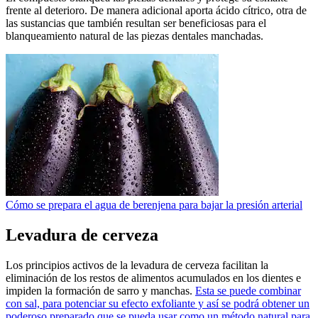
frente al deterioro. De manera adicional aporta ácido cítrico, otra de
las sustancias que también resultan ser beneficiosas para el
blanqueamiento natural de las piezas dentales manchadas.
Cómo se prepara el agua de berenjena para bajar la presión arterial
Levadura de cerveza
Los principios activos de la levadura de cerveza facilitan la
eliminación de los restos de alimentos acumulados en los dientes e
impiden la formación de sarro y manchas.
Esta se puede combinar
con sal, para potenciar su efecto exfoliante y así se podrá obtener un
poderoso preparado que se pueda usar como un método natural para