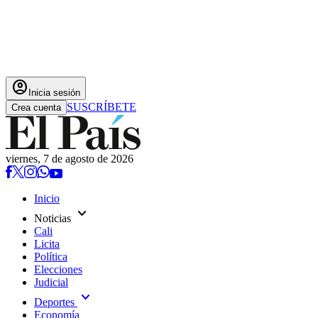
account_circle
Inicia sesión
SUSCRÍBETE
Crea cuenta
viernes, 7 de agosto de 2026
Inicio
expand_more
Noticias
Cali
Licita
Política
Elecciones
Judicial
expand_more
Deportes
Economía