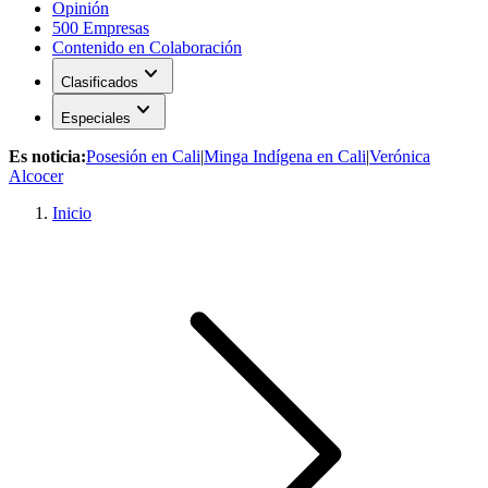
Opinión
500 Empresas
Contenido en Colaboración
expand_more
Clasificados
expand_more
Especiales
Es noticia:
Posesión en Cali
|
Minga Indígena en Cali
|
Verónica
Alcocer
Inicio