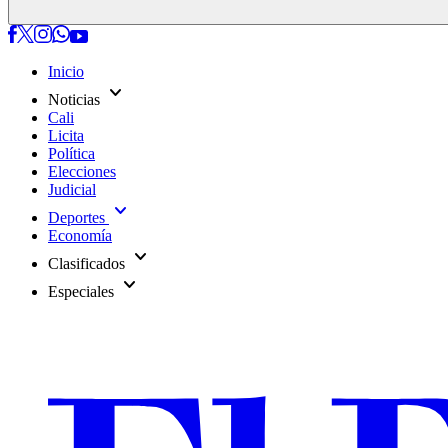
Inicio
expand_more
Noticias
Cali
Licita
Política
Elecciones
Judicial
expand_more
Deportes
Economía
expand_more
Clasificados
expand_more
Especiales