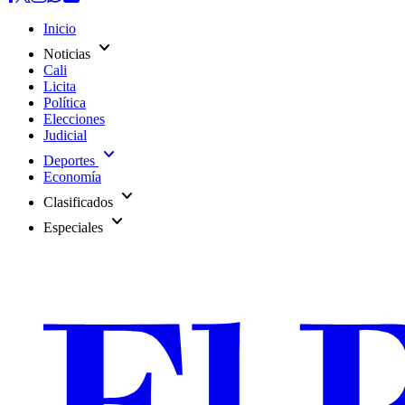
Inicio
expand_more
Noticias
Cali
Licita
Política
Elecciones
Judicial
expand_more
Deportes
Economía
expand_more
Clasificados
expand_more
Especiales