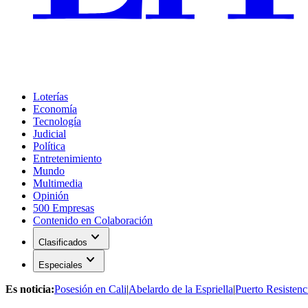
Loterías
Economía
Tecnología
Judicial
Política
Entretenimiento
Mundo
Multimedia
Opinión
500 Empresas
Contenido en Colaboración
expand_more
Clasificados
expand_more
Especiales
Es noticia:
Posesión en Cali
|
Abelardo de la Espriella
|
Puerto Resistenc