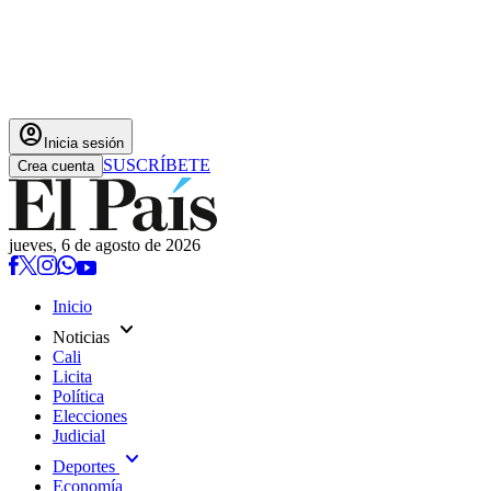
account_circle
Inicia sesión
SUSCRÍBETE
Crea cuenta
jueves, 6 de agosto de 2026
Inicio
expand_more
Noticias
Cali
Licita
Política
Elecciones
Judicial
expand_more
Deportes
Economía