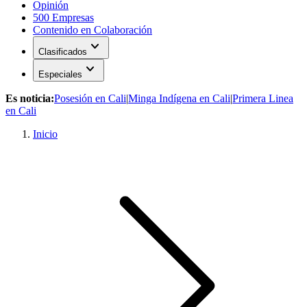
Opinión
500 Empresas
Contenido en Colaboración
expand_more
Clasificados
expand_more
Especiales
Es noticia:
Posesión en Cali
|
Minga Indígena en Cali
|
Primera Linea
en Cali
Inicio