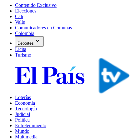
Contenido Exclusivo
Elecciones
Cali
Valle
Comunicadores en Comunas
Colombia
expand_more
Deportes
Licita
Turismo
Loterías
Economía
Tecnología
Judicial
Política
Entretenimiento
Mundo
Multimedia