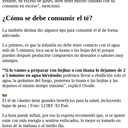
irritable, de exceso de gases, debe tener mucho cuidado con su
consumo en exceso”, mencionó.
¿Cómo se debe consumir el té?
La también dietista dio algunos tips para consumir el té de forma
adecuada.
Lo primero, es que la infusión no debe tener contacto con el agua
más de 5 minutos; toca sacar la tizana o las hojas del té porque
pueden después producirse compuestos no deseados o sabores muy
amargos.
“Si lo vamos a preparar con hojitas o con tisana lo dejamos de 2
a 5 minutos en agua hirviendo;
podemos llevar a ebullición solo el
agua, la quitamos del fuego, ponemos la tisana o las hojitas y las
dejamos el mismo tiempo máximo”, explicó Ovalle.
El té de cilantro tiene grandes beneficios para la salud, incluyendo
bajar de peso.
| Foto:
123RF /El País
La hora puede influir, por eso la experta recomendó que, si se quiere
estar con más energía y sentirse enfocados, lo mejor es tomarlo en
horas de la mañana o al medio día.