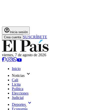
account_circle
Inicia sesión
SUSCRÍBETE
Crea cuenta
viernes, 7 de agosto de 2026
Inicio
expand_more
Noticias
Cali
Licita
Política
Elecciones
Judicial
expand_more
Deportes
Economía