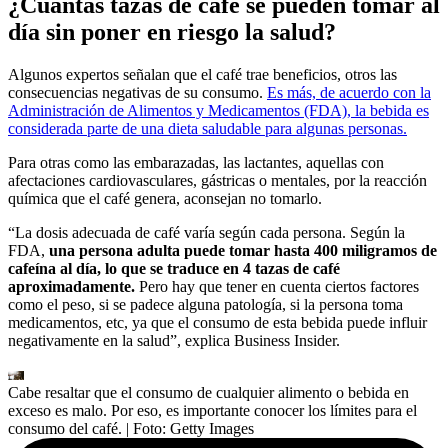
¿Cuántas tazas de café se pueden tomar al
día sin poner en riesgo la salud?
Algunos expertos señalan que el café trae beneficios, otros las
consecuencias negativas de su consumo.
Es más, de acuerdo con la
Administración de Alimentos y Medicamentos (FDA), la bebida es
considerada parte de una dieta saludable para algunas personas.
Para otras como las embarazadas, las lactantes, aquellas con
afectaciones cardiovasculares, gástricas o mentales, por la reacción
química que el café genera, aconsejan no tomarlo.
“La dosis adecuada de café varía según cada persona. Según la
FDA,
una persona adulta puede tomar hasta 400 miligramos de
cafeína al día, lo que se traduce en 4 tazas de café
aproximadamente.
Pero hay que tener en cuenta ciertos factores
como el peso, si se padece alguna patología, si la persona toma
medicamentos, etc, ya que el consumo de esta bebida puede influir
negativamente en la salud”, explica Business Insider.
Cabe resaltar que el consumo de cualquier alimento o bebida en
exceso es malo. Por eso, es importante conocer los límites para el
consumo del café.
| Foto:
Getty Images