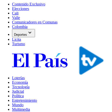
Contenido Exclusivo
Elecciones
Cali
Valle
Comunicadores en Comunas
Colombia
expand_more
Deportes
Licita
Turismo
Loterías
Economía
Tecnología
Judicial
Política
Entretenimiento
Mundo
Multimedia