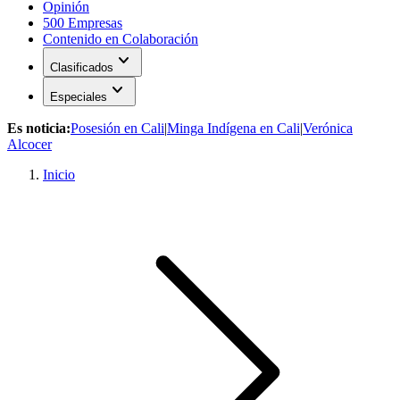
Opinión
500 Empresas
Contenido en Colaboración
expand_more
Clasificados
expand_more
Especiales
Es noticia:
Posesión en Cali
|
Minga Indígena en Cali
|
Verónica
Alcocer
Inicio