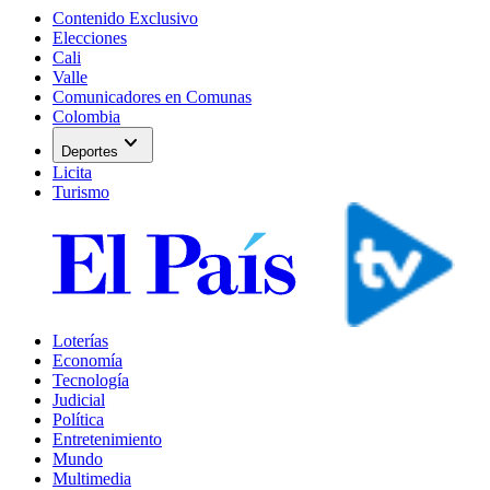
Contenido Exclusivo
Elecciones
Cali
Valle
Comunicadores en Comunas
Colombia
expand_more
Deportes
Licita
Turismo
Loterías
Economía
Tecnología
Judicial
Política
Entretenimiento
Mundo
Multimedia