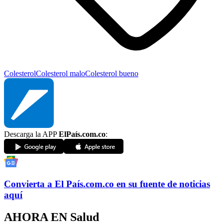
Colesterol
Colesterol malo
Colesterol bueno
Descarga la APP
ElPaís.com.co
:
Convierta a
El País
.com.co
en su fuente de noticias
aquí
AHORA EN
Salud