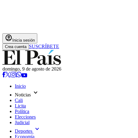
account_circle
Inicia sesión
SUSCRÍBETE
Crea cuenta
domingo, 9 de agosto de 2026
Inicio
expand_more
Noticias
Cali
Licita
Política
Elecciones
Judicial
expand_more
Deportes
Economía