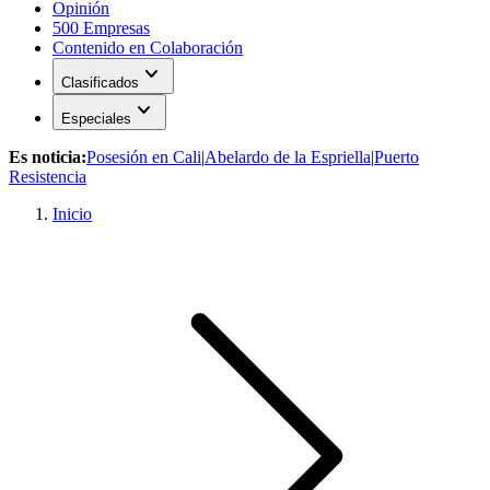
Opinión
500 Empresas
Contenido en Colaboración
expand_more
Clasificados
expand_more
Especiales
Es noticia:
Posesión en Cali
|
Abelardo de la Espriella
|
Puerto
Resistencia
Inicio