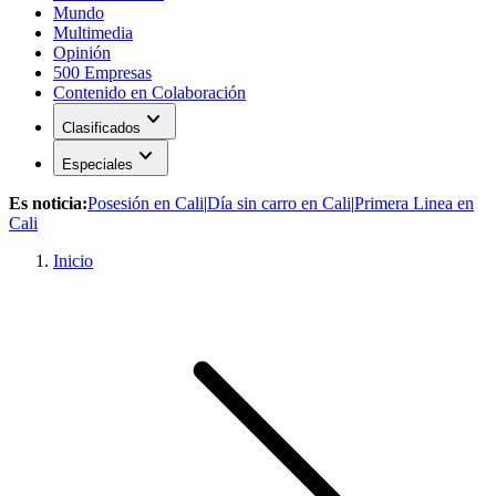
Mundo
Multimedia
Opinión
500 Empresas
Contenido en Colaboración
expand_more
Clasificados
expand_more
Especiales
Es noticia:
Posesión en Cali
|
Día sin carro en Cali
|
Primera Linea en
Cali
Inicio