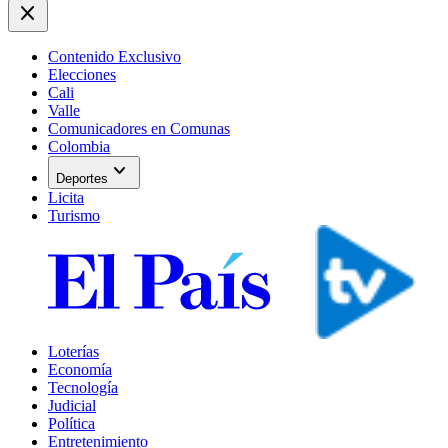
close
Contenido Exclusivo
Elecciones
Cali
Valle
Comunicadores en Comunas
Colombia
expand_more
Deportes
Licita
Turismo
Loterías
Economía
Tecnología
Judicial
Política
Entretenimiento