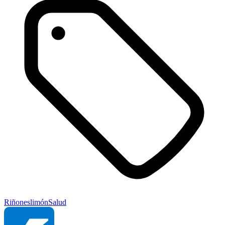
Riñones
limón
Salud