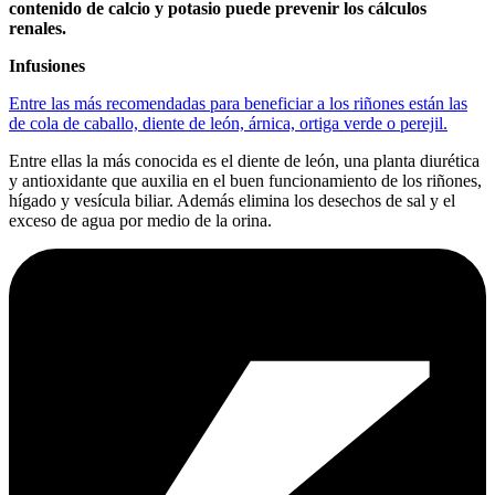
contenido de calcio y potasio puede prevenir los cálculos
renales.
Infusiones
Entre las más recomendadas para beneficiar a los riñones están las
de cola de caballo, diente de león, árnica, ortiga verde o perejil.
Entre ellas la más conocida es el diente de león, una planta diurética
y antioxidante que auxilia en el buen funcionamiento de los riñones,
hígado y vesícula biliar. Además elimina los desechos de sal y el
exceso de agua por medio de la orina.