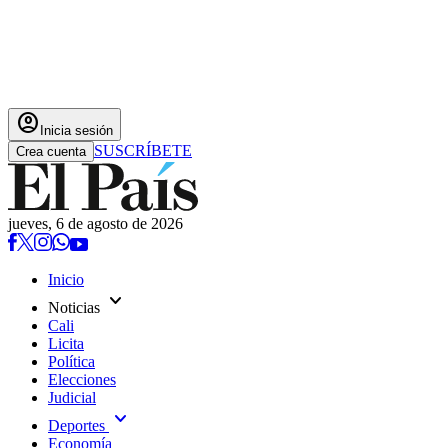
account_circle
Inicia sesión
SUSCRÍBETE
Crea cuenta
jueves, 6 de agosto de 2026
Inicio
expand_more
Noticias
Cali
Licita
Política
Elecciones
Judicial
expand_more
Deportes
Economía