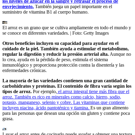
los niveles de azúcar en la sangre y retrasar el proceso de
envejecimiento.
También juega un papel importante en el
suministro de vitamina B1 al cuerpo humano.
El arroz es un grano que se cultiva ampliamente en todo el mundo y
se conoce en diferentes variedades.
| Foto:
Getty Images
Otros beneficios incluyen su capacidad para ayudar en el
cuidado de la piel. También ayuda a estimular el metabolismo,
regular la digestión y reducir la presión arterial alta.
Aunque no
lo crea, ayuda en la pérdida de peso, estimula el sistema
inmunológico y proporciona protección contra la disentería y las
enfermedades crónicas.
La mayoría de las variedades contienen una gran cantidad de
carbohidratos y proteínas. El contenido de fibra varía según los
tipos de arroz.
Por ejemplo,
el arroz integral tiene más fibra que el
arroz. También es rico en minerales como calcio, hierro, sodio,
potasio, manganeso, selenio y cobre. Las vitaminas que contiene
incluyen niacina, ácido pantoténico y tiamina.
Es un gran alimento
para las personas que desean una opción sin gluten y contiene poca
grasa.
Lavar el arroz antes de cocinarlo puede ayudar a obtener una textura