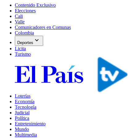
Contenido Exclusivo
Elecciones
Cali
Valle
Comunicadores en Comunas
Colombia
expand_more
Deportes
Licita
Turismo
Loterías
Economía
Tecnología
Judicial
Política
Entretenimiento
Mundo
Multimedia