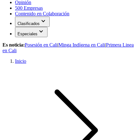
Opinión
500 Empresas
Contenido en Colaboración
expand_more
Clasificados
expand_more
Especiales
Es noticia:
Posesión en Cali
|
Minga Indígena en Cali
|
Primera Linea
en Cali
Inicio