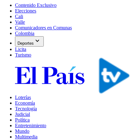
Contenido Exclusivo
Elecciones
Cali
Valle
Comunicadores en Comunas
Colombia
expand_more
Deportes
Licita
Turismo
Loterías
Economía
Tecnología
Judicial
Política
Entretenimiento
Mundo
Multimedia