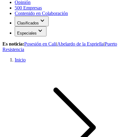
Opinión
500 Empresas
Contenido en Colaboración
expand_more
Clasificados
expand_more
Especiales
Es noticia:
Posesión en Cali
|
Abelardo de la Espriella
|
Puerto
Resistencia
Inicio