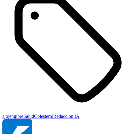
ajo
jengibre
Salud
Colesterol
Redacción IA