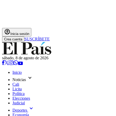
account_circle
Inicia sesión
SUSCRÍBETE
Crea cuenta
sábado, 8 de agosto de 2026
Inicio
expand_more
Noticias
Cali
Licita
Política
Elecciones
Judicial
expand_more
Deportes
Economía