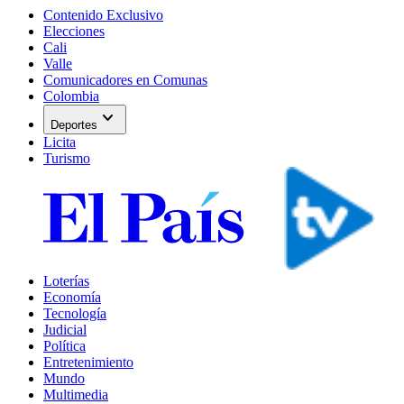
Contenido Exclusivo
Elecciones
Cali
Valle
Comunicadores en Comunas
Colombia
expand_more
Deportes
Licita
Turismo
Loterías
Economía
Tecnología
Judicial
Política
Entretenimiento
Mundo
Multimedia