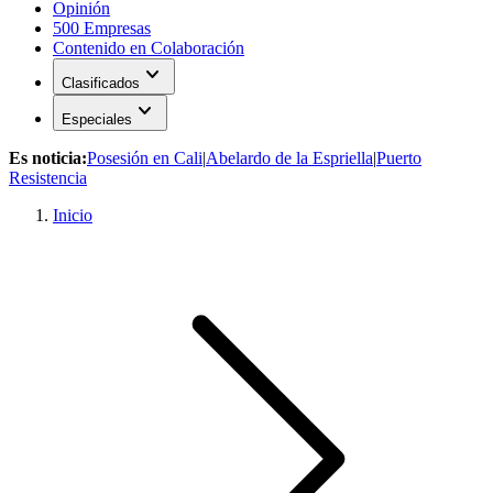
Opinión
500 Empresas
Contenido en Colaboración
expand_more
Clasificados
expand_more
Especiales
Es noticia:
Posesión en Cali
|
Abelardo de la Espriella
|
Puerto
Resistencia
Inicio