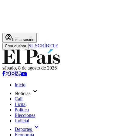
account_circle
Inicia sesión
SUSCRÍBETE
Crea cuenta
sábado, 8 de agosto de 2026
Inicio
expand_more
Noticias
Cali
Licita
Política
Elecciones
Judicial
expand_more
Deportes
Economía