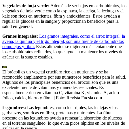
Vegetales de hoja verde:
Además de ser bajos en carbohidratos, los
vegetales de hoja verde como la espinaca, la acelga, la lechuga y el
kale son ricos en nutrientes, fibra y antioxidantes. Estos ayudan a
regular la glucosa en la sangre y proporcionan beneficios para la
salud en general.
Granos integrales:
Los granos integrales, como el arroz integral, la
avena, la quinua y el trigo integral, son una fuente de carbohidratos
complejos y fibra.
Estos alimentos se digieren más lentamente que
los carbohidratos refinados, lo que ayuda a mantener los niveles de
azúcar en la sangre estables.
El brócoli es un vegetal crucífero rico en nutrientes y se ha
reconocido ampliamente por sus numerosos beneficios para la salud.
Algunos de los principales beneficios del brócoli son que es una
excelente fuente de vitaminas y minerales esenciales. Es
especialmente rico en vitamina C, vitamina K, vitamina A, ácido
fólico, calcio, hierro y fibra.
| Foto:
Revista Fucsia.com
Legumbres:
Las legumbres, como los frijoles, las lentejas y los
garbanzos, son ricas en fibra, proteínas y nutrientes. La fibra
presente en las legumbres ayuda a retrasar la absorción de glucosa
en el torrente sanguíneo, lo que evita picos rápidos en los niveles de
azúcar en la sangre.